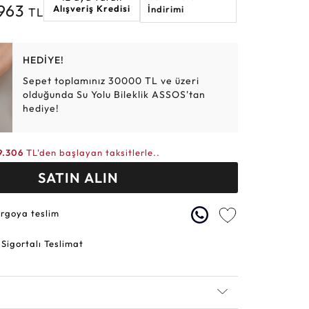
.963
Alışveriş Kredisi
İndirimi
TL
Altın Hasır Setler
Elmas Bilezikler
Altın Tesbihler
Violet
Burç
HEDİYE!
Sepet toplamınız 30000 TL ve üzeri
olduğunda Su Yolu Bileklik ASSOS'tan
hediye!
9.306
TL'den başlayan taksitlerle..
SATIN ALIN
argoya teslim
 Sigortalı Teslimat