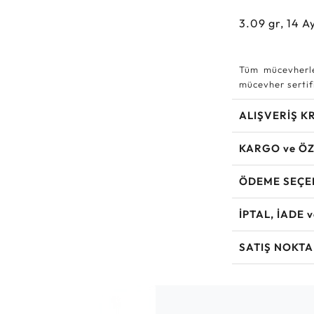
3.09
gr,
14
Ay
Tüm mücevherle
mücevher sertifi
ALIŞVERİŞ K
KARGO ve ÖZ
ÖDEME SEÇE
İPTAL, İADE 
SATIŞ NOKTA