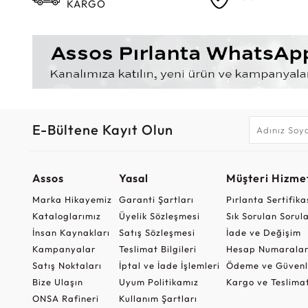
KARGO
E-Bültene Kayıt Olun
Assos
Yasal
Müşteri Hizmet
Marka Hikayemiz
Garanti Şartları
Pırlanta Sertifika
Kataloglarımız
Üyelik Sözleşmesi
Sık Sorulan Sorul
İnsan Kaynakları
Satış Sözleşmesi
İade ve Değişim
Kampanyalar
Teslimat Bilgileri
Hesap Numaralar
Satış Noktaları
İptal ve İade İşlemleri
Ödeme ve Güvenl
Bize Ulaşın
Uyum Politikamız
Kargo ve Teslima
ONSA Rafineri
Kullanım Şartları