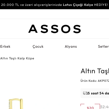
20.000 TL ve üzeri alışverişlerinizde
Lotus Çiçeği Kolye
HEDİYE!
Erkek
Çocuk
Alyans
Setle
Altın Taşlı Kalp Küpe
Altın Taş
Ürün Kodu: AKP07
5 saat 54 d
32.
%20