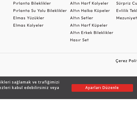
Pırlanta Bileklikler
Altın Harf Kolyeler
Sürpriz 
Pırlanta Su Yolu Bileklikler
Altın Halka Küpeler
Evlilik Tek
Elmas Yüzükler
Altın Setler
Mezuniyet
Elmas Kolyeler
Altın Harf Küpeler
Altın Erkek Bileklikler
Hasır Set
Çerez Poli
likleri sağlamak ve trafiğimizi
Copyright © 2026 Assos Pırlanta - Bu sitenin tüm hakları saklıdır.
ezleri kabul edebilirsiniz veya
Ayarları Düzenle