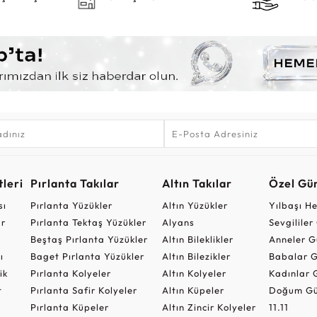
leri
Pırlanta Takılar
Altın Takılar
Özel Gü
sı
Pırlanta Yüzükler
Altın Yüzükler
Yılbaşı H
ar
Pırlanta Tektaş Yüzükler
Alyans
Sevgilile
Beştaş Pırlanta Yüzükler
Altın Bileklikler
Anneler G
ı
Baget Pırlanta Yüzükler
Altın Bilezikler
Babalar G
ik
Pırlanta Kolyeler
Altın Kolyeler
Kadınlar 
t
Pırlanta Safir Kolyeler
Altın Küpeler
Doğum Gü
Pırlanta Küpeler
Altın Zincir Kolyeler
11.11