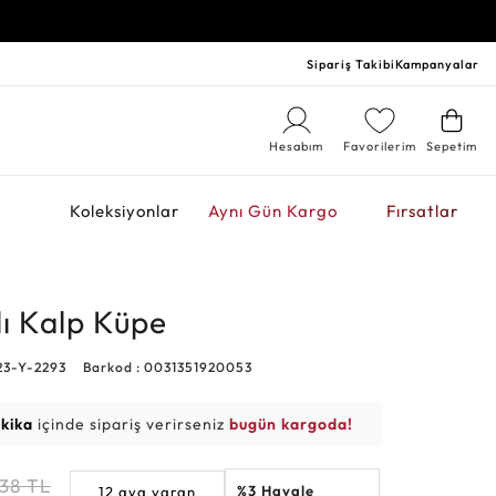
Sipariş Takibi
Kampanyalar
Hesabım
Favorilerim
Sepetim
r
Koleksiyonlar
Aynı Gün Kargo
Fırsatlar
lı Kalp Küpe
23-Y-2293
Barkod : 0031351920053
akika
içinde sipariş verirseniz
bugün kargoda!
438
TL
%3 Havale
12 aya varan