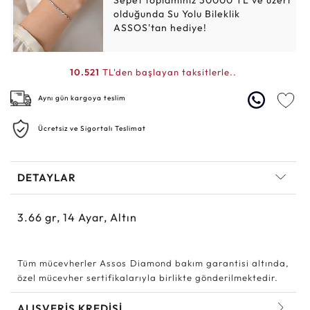
Sepet toplamınız 30000 TL ve üzeri
olduğunda Su Yolu Bileklik
ASSOS'tan hediye!
10.521
TL'den başlayan taksitlerle..
Aynı gün kargoya teslim
Ücretsiz ve Sigortalı Teslimat
DETAYLAR
3.66
gr,
14
Ayar, Altın
Tüm mücevherler Assos Diamond bakım garantisi altında,
özel mücevher sertifikalarıyla birlikte gönderilmektedir.
ALIŞVERİŞ KREDİSİ