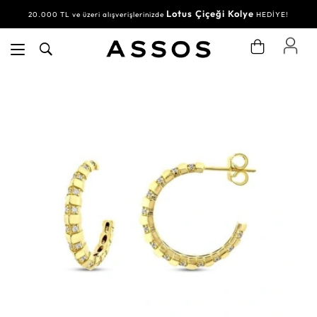
Lotus Çiçeği Kolye
20.000 TL ve üzeri alışverişlerinizde
HEDİYE!