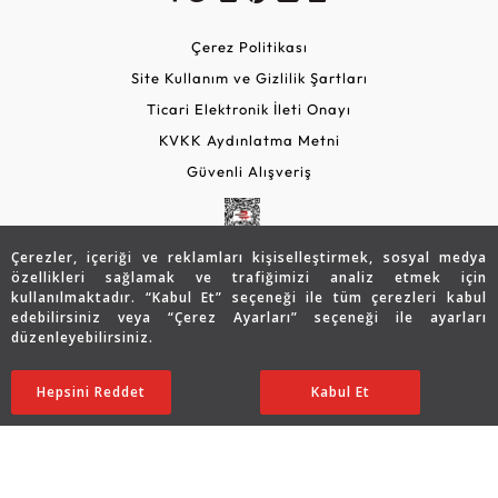
Çerez Politikası
Site Kullanım ve Gizlilik Şartları
Ticari Elektronik İleti Onayı
KVKK Aydınlatma Metni
Güvenli Alışveriş
Çerezler, içeriği ve reklamları kişiselleştirmek, sosyal medya
özellikleri sağlamak ve trafiğimizi analiz etmek için
kullanılmaktadır. “Kabul Et” seçeneği ile tüm çerezleri kabul
edebilirsiniz veya “Çerez Ayarları” seçeneği ile ayarları
düzenleyebilirsiniz.
© 2026 Assos Diamond
38.638
TL
Sepette %5 İndirim
SATIN ALIN
Hepsini Reddet
Ayarları Düzenle
Kabul Et
30.898
TL
29.353 TL
Copyright © 2026 Assos Pırlanta - Bu sitenin tüm hakları
saklıdır.