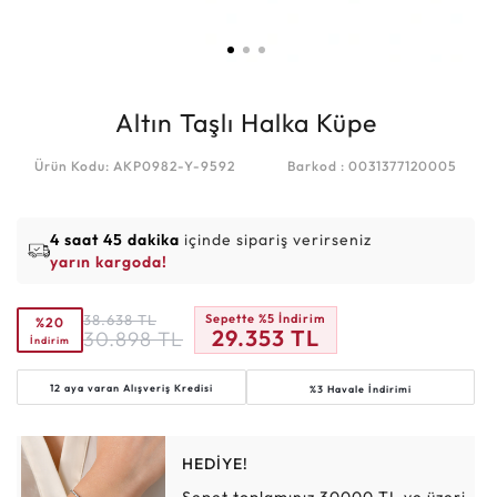
Altın Taşlı Halka Küpe
Ürün Kodu: AKP0982-Y-9592
Barkod : 0031377120005
4 saat 45 dakika
içinde sipariş verirseniz
yarın kargoda!
38.638
TL
Sepette %5 İndirim
%20
29.353
TL
30.898
TL
İndirim
12 aya varan
Alışveriş Kredisi
%3 Havale İndirimi
HEDİYE!