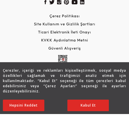
Çerez Politikası
Site Kullanım ve Gizlilik Şartları
Ticari Elektronik İleti Onayı
KVKK Aydınlatma Metni
Güvenli Alışveriş
Çerezler, içeriği ve reklamları kişiselleştirmek, sosyal medya
özellikleri sağlamak ve trafiğimizi analiz etmek için
kullanılmaktadır. “Kabul Et” seçeneği ile tüm çerezleri kabul
edebilirsiniz veya “Çerez Ayarları” seçeneği ile ayarları
düzenleyebilirsiniz.
© 2026 Assos Diamond
39.874
TL
SATIN ALIN
Hepsini Reddet
Ayarları Düzenle
Kabul Et
31.873
TL
Copyright © 2026 Assos Pırlanta - Bu sitenin tüm hakları
saklıdır.