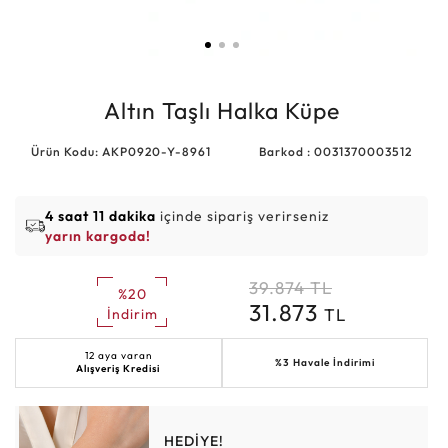
Altın Taşlı Halka Küpe
Ürün Kodu: AKP0920-Y-8961
Barkod : 0031370003512
4 saat 11 dakika
içinde sipariş verirseniz
yarın kargoda!
39.874
TL
%20
31.873
TL
İndirim
12 aya varan
%3 Havale İndirimi
Alışveriş Kredisi
HEDİYE!