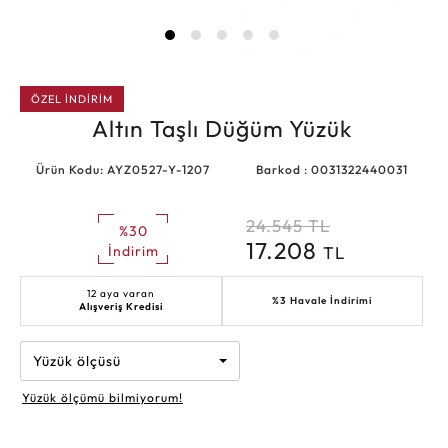
ÖZEL İNDİRİM
Altın Taşlı Düğüm Yüzük
Ürün Kodu: AYZ0527-Y-1207
Barkod : 0031322440031
24.545
TL
%30
17.208
TL
İndirim
12 aya varan
%3 Havale İndirimi
Alışveriş Kredisi
Yüzük ölçüsü
Yüzük ölçümü bilmiyorum!