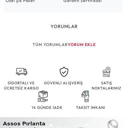
Özel Şık Paket
Garanti Sertifikası
YORUMLAR
TÜM YORUMLAR
YORUM EKLE
SİGORTALI VE
GÜVENLİ ALIŞVERİŞ
SATIŞ
ÜCRETSİZ KARGO
NOKTALARIMIZ
14 GÜNDE İADE
TAKSİT İMKANI