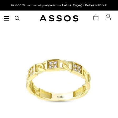
Lotus Çiçeği Kolye
20.000 TL ve üzeri alışverişlerinizde
HEDİYE!