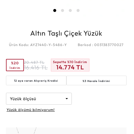
Altın Taşlı Çiçek Yüzük
Ürün Kodu: AYZ1440-Y-5486-Y
Barkod : 0031383770027
20.487
TL
Sepette %10 İndirim
%20
14.774
TL
16.416
TL
İndirim
12 aya varan
Alışveriş Kredisi
%3 Havale İndirimi
Yüzük ölçüsü
Yüzük ölçümü bilmiyorum!