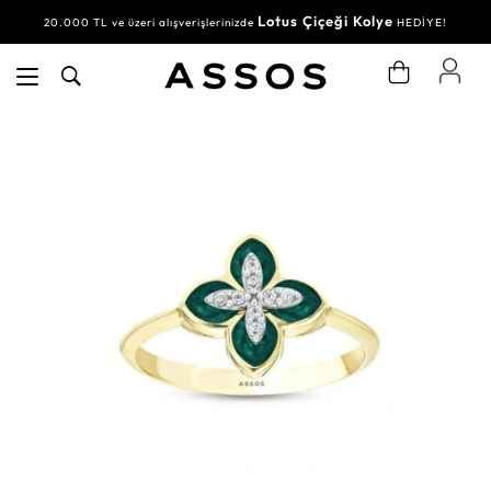
Lotus Çiçeği Kolye
20.000 TL ve üzeri alışverişlerinizde
HEDİYE!