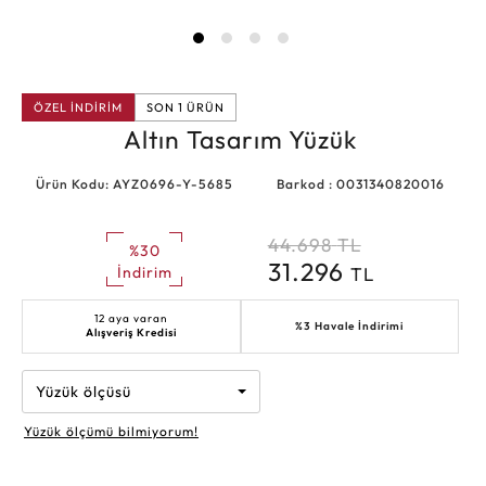
ÖZEL İNDİRİM
SON 1 ÜRÜN
Altın Tasarım Yüzük
Ürün Kodu: AYZ0696-Y-5685
Barkod : 0031340820016
44.698
TL
%30
31.296
TL
İndirim
12 aya varan
%3 Havale İndirimi
Alışveriş Kredisi
Yüzük ölçüsü
Yüzük ölçümü bilmiyorum!