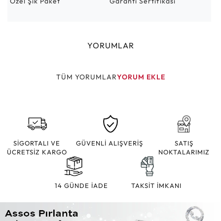
Özel Şık Paket
Garanti Sertifikası
YORUMLAR
TÜM YORUMLAR
YORUM EKLE
SİGORTALI VE
GÜVENLİ ALIŞVERİŞ
SATIŞ
ÜCRETSİZ KARGO
NOKTALARIMIZ
14 GÜNDE İADE
TAKSİT İMKANI