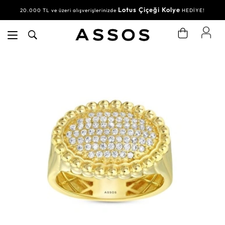
Lotus Çiçeği Kolye
20.000 TL ve üzeri alışverişlerinizde
HEDİYE!