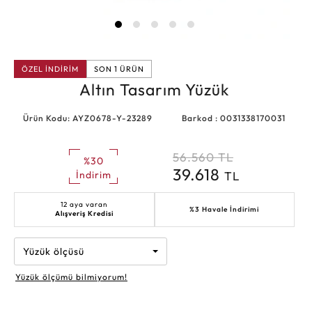
ÖZEL İNDİRİM
SON 1 ÜRÜN
Altın Tasarım Yüzük
Ürün Kodu: AYZ0678-Y-23289
Barkod : 0031338170031
56.560
TL
%30
39.618
TL
İndirim
12 aya varan
%3 Havale İndirimi
Alışveriş Kredisi
Yüzük ölçüsü
Yüzük ölçümü bilmiyorum!