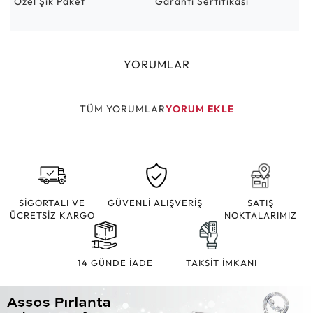
Özel Şık Paket
Garanti Sertifikası
YORUMLAR
TÜM YORUMLAR
YORUM EKLE
SİGORTALI VE
GÜVENLİ ALIŞVERİŞ
SATIŞ
ÜCRETSİZ KARGO
NOKTALARIMIZ
14 GÜNDE İADE
TAKSİT İMKANI