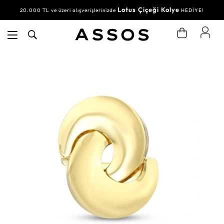
Lotus Çiçeği Kolye
20.000 TL ve üzeri alışverişlerinizde
HEDİYE!