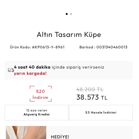
Altın Tasarım Küpe
Ürün Kodu: AKP0613-Y-8961
Barkod : 0031340460013
4 saat 40 dakika
içinde sipariş verirseniz
yarın kargoda!
48.200
TL
%20
38.573
TL
İndirim
12 aya varan
%3 Havale İndirimi
Alışveriş Kredisi
HEDİYE!