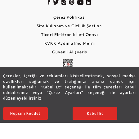
Çerez Politikası
Site Kullanım ve Gizlilik Şartları
Ticari Elektronik İleti Onayı
KVKK Aydınlatma Metni
Güvenli Alışveriş
Çerezler, içeriği ve reklamları kişiselleştirmek, sosyal medya
özellikleri sağlamak ve trafiğimizi analiz etmek için
kullanılmaktadır. “Kabul Et” seçeneği ile tüm çerezleri kabul
edebilirsiniz veya “Çerez Ayarları” seçeneği ile ayarları
düzenleyebilirsiniz.
© 2026 Assos Diamond
48.200
TL
SATIN ALIN
Hepsini Reddet
Ayarları Düzenle
Kabul Et
38.573
TL
Copyright © 2026 Assos Pırlanta - Bu sitenin tüm hakları
saklıdır.