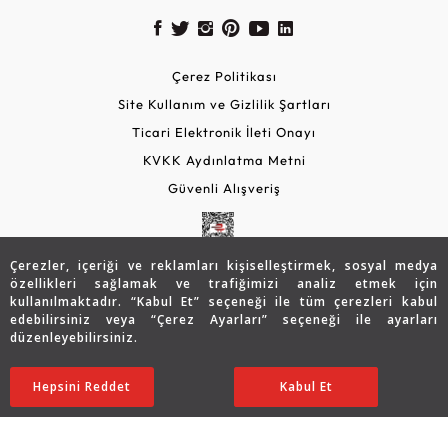
Çerez Politikası
Site Kullanım ve Gizlilik Şartları
Ticari Elektronik İleti Onayı
KVKK Aydınlatma Metni
Güvenli Alışveriş
Çerezler, içeriği ve reklamları kişiselleştirmek, sosyal medya
özellikleri sağlamak ve trafiğimizi analiz etmek için
kullanılmaktadır. “Kabul Et” seçeneği ile tüm çerezleri kabul
edebilirsiniz veya “Çerez Ayarları” seçeneği ile ayarları
düzenleyebilirsiniz.
© 2026 Assos Diamond
36.253
TL
SATIN ALIN
Hepsini Reddet
Ayarları Düzenle
Kabul Et
29.002
TL
Copyright © 2026 Assos Pırlanta - Bu sitenin tüm hakları
saklıdır.