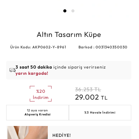
Altın Tasarım Küpe
Ürün Kodu: AKP0602-Y-8961
Barkod : 0031340350030
3 saat 50 dakika
içinde sipariş verirseniz
yarın kargoda!
36.253
TL
%20
29.002
TL
İndirim
12 aya varan
%3 Havale İndirimi
Alışveriş Kredisi
HEDİYE!