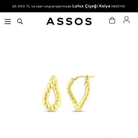
Lotus Çiçeği Kolye
20.000 TL ve üzeri alışverişlerinizde
HEDİYE!