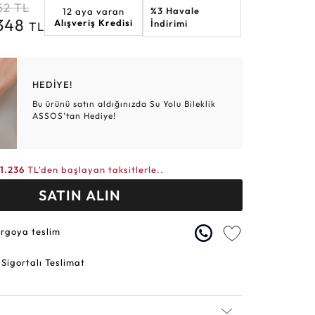
52
TL
%3 Havale
12 aya varan
Altın Hasır Setler
Elmas Bilezikler
Altın Tesbihler
Violet
Burç
.348
Alışveriş Kredisi
İndirimi
TL
HEDİYE!
Bu ürünü satın aldığınızda Su Yolu Bileklik
ASSOS’tan Hediye!
11.236
TL'den başlayan taksitlerle..
SATIN ALIN
argoya teslim
 Sigortalı Teslimat