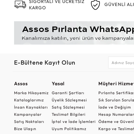
SİGORTALI VE ÜCRETSİZ
GÜVENLİ AL
KARGO
E-Bültene Kayıt Olun
Assos
Yasal
Müşteri Hizmet
Marka Hikayemiz
Garanti Şartları
Pırlanta Sertifika
Kataloglarımız
Üyelik Sözleşmesi
Sık Sorulan Sorul
İnsan Kaynakları
Satış Sözleşmesi
İade ve Değişim
Kampanyalar
Teslimat Bilgileri
Hesap Numaralar
Satış Noktaları
İptal ve İade İşlemleri
Ödeme ve Güvenl
Bize Ulaşın
Uyum Politikamız
Kargo ve Teslima