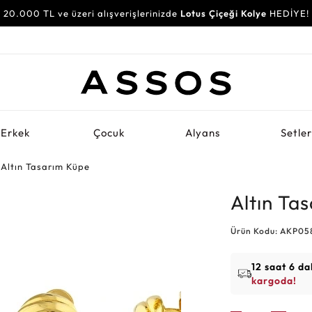
20.000 TL ve üzeri alışverişlerinizde
Lotus Çiçeği Kolye
HEDİYE!
Erkek
Çocuk
Alyans
Setle
Altın Tasarım Küpe
Altın Ta
Ürün Kodu: AKP05
12 saat 6 da
kargoda!