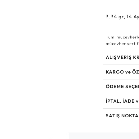
3.34
gr,
14
Ay
Tüm mücevherle
mücevher sertifi
ALIŞVERİŞ K
KARGO ve ÖZ
ÖDEME SEÇE
İPTAL, İADE 
SATIŞ NOKTA