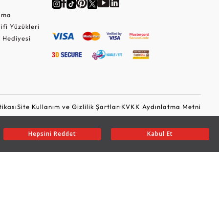
Cuma
lifi Yüzükleri
 Hediyesi
tikası
Site Kullanım ve Gizlilik Şartları
KVKK Aydınlatma Metni
Ticari Elektronik İleti Onayı
Güvenli Alışveriş
Hepsini Reddet
Kabul Et