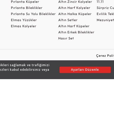
Pırlanta Küpeler
Altın Zincir Kolyeler
11.11
Pırlanta Bileklikler
Altın Harf Kolyeler
Sürpriz 
Pırlanta Su Yolu Bileklikler
Altın Halka Küpeler
Evlilik Tek
Elmas Yüzükler
Altın Setler
Mezuniyet
Elmas Kolyeler
Altın Harf Küpeler
Altın Erkek Bileklikler
Hasır Set
Çerez Poli
likleri sağlamak ve trafiğimizi
ezleri kabul edebilirsiniz veya
Ayarları Düzenle
Copyright © 2026 Assos Pırlanta - Bu sitenin tüm hakları saklıdır.