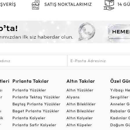
IŞVERİŞ
SATIŞ NOKTALARIMIZ
14 G
leri
Pırlanta Takılar
Altın Takılar
Özel Gü
sı
Pırlanta Yüzükler
Altın Yüzükler
Yılbaşı H
ar
Pırlanta Tektaş Yüzükler
Alyans
Sevgilile
Beştaş Pırlanta Yüzükler
Altın Bileklikler
Anneler G
ı
Baget Pırlanta Yüzükler
Altın Bilezikler
Babalar G
ik
Pırlanta Kolyeler
Altın Kolyeler
Kadınlar 
t
Pırlanta Safir Kolyeler
Altın Küpeler
Doğum Gü