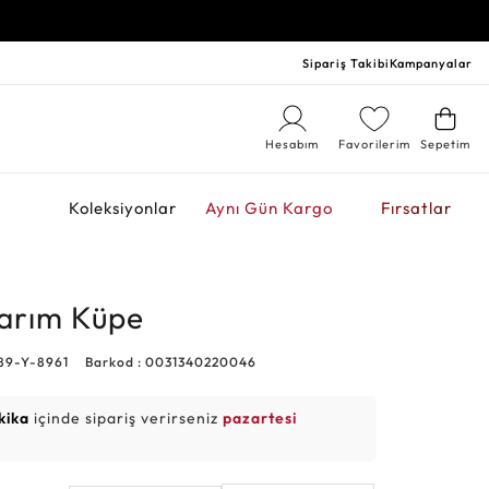
Sipariş Takibi
Kampanyalar
Hesabım
Favorilerim
Sepetim
r
Koleksiyonlar
Aynı Gün Kargo
Fırsatlar
sarım Küpe
89-Y-8961
Barkod : 0031340220046
kika
içinde sipariş verirseniz
pazartesi