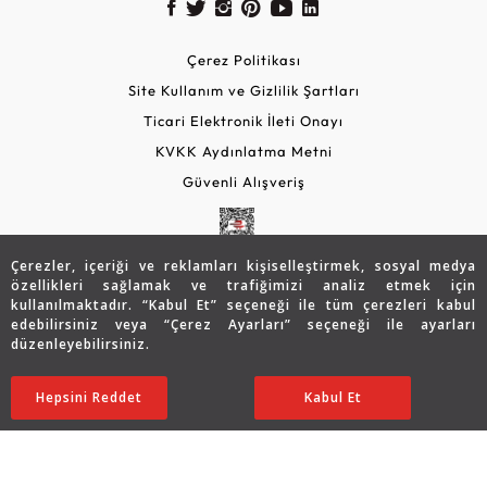
Çerez Politikası
Site Kullanım ve Gizlilik Şartları
Ticari Elektronik İleti Onayı
KVKK Aydınlatma Metni
Güvenli Alışveriş
Çerezler, içeriği ve reklamları kişiselleştirmek, sosyal medya
özellikleri sağlamak ve trafiğimizi analiz etmek için
kullanılmaktadır. “Kabul Et” seçeneği ile tüm çerezleri kabul
edebilirsiniz veya “Çerez Ayarları” seçeneği ile ayarları
düzenleyebilirsiniz.
© 2026 Assos Diamond
27.150
TL
SATIN ALIN
Hepsini Reddet
Ayarları Düzenle
Kabul Et
21.720
TL
Copyright © 2026 Assos Pırlanta - Bu sitenin tüm hakları
saklıdır.