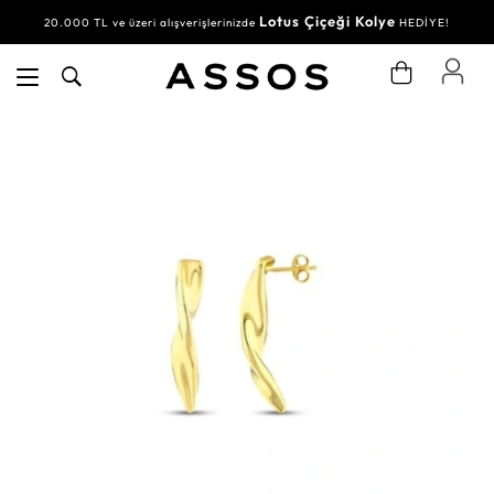
Lotus Çiçeği Kolye
20.000 TL ve üzeri alışverişlerinizde
HEDİYE!