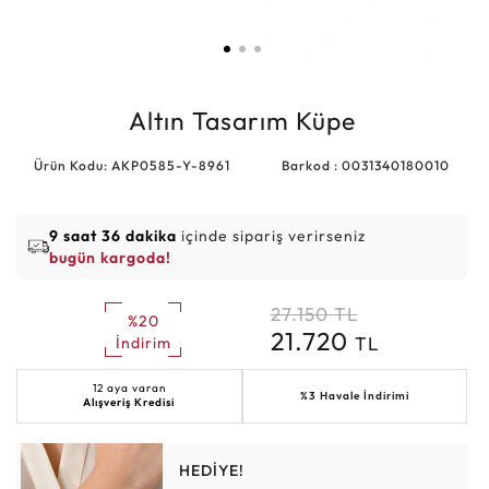
Altın Tasarım Küpe
Ürün Kodu: AKP0585-Y-8961
Barkod : 0031340180010
9 saat 36 dakika
içinde sipariş verirseniz
bugün kargoda!
27.150
TL
%20
21.720
TL
İndirim
12 aya varan
%3 Havale İndirimi
Alışveriş Kredisi
HEDİYE!