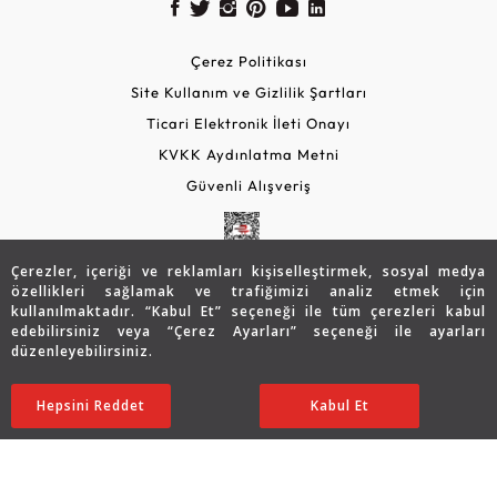
Çerez Politikası
Site Kullanım ve Gizlilik Şartları
Ticari Elektronik İleti Onayı
KVKK Aydınlatma Metni
Güvenli Alışveriş
Çerezler, içeriği ve reklamları kişiselleştirmek, sosyal medya
özellikleri sağlamak ve trafiğimizi analiz etmek için
kullanılmaktadır. “Kabul Et” seçeneği ile tüm çerezleri kabul
edebilirsiniz veya “Çerez Ayarları” seçeneği ile ayarları
düzenleyebilirsiniz.
© 2026 Assos Diamond
30.591
TL
SATIN ALIN
Hepsini Reddet
Ayarları Düzenle
Kabul Et
24.499
TL
Copyright © 2026 Assos Pırlanta - Bu sitenin tüm hakları
saklıdır.