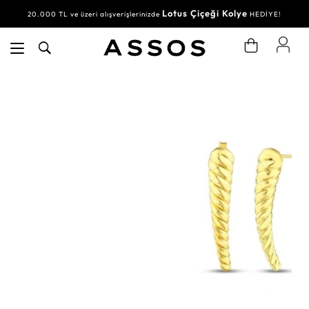
Lotus Çiçeği Kolye
20.000 TL ve üzeri alışverişlerinizde
HEDİYE!