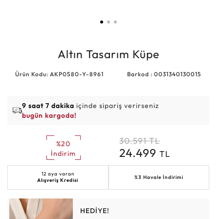
Altın Tasarım Küpe
Ürün Kodu: AKP0580-Y-8961
Barkod : 0031340130015
9 saat 7 dakika
içinde sipariş verirseniz
bugün kargoda!
30.591
TL
%20
24.499
TL
İndirim
12 aya varan
%3 Havale İndirimi
Alışveriş Kredisi
HEDİYE!