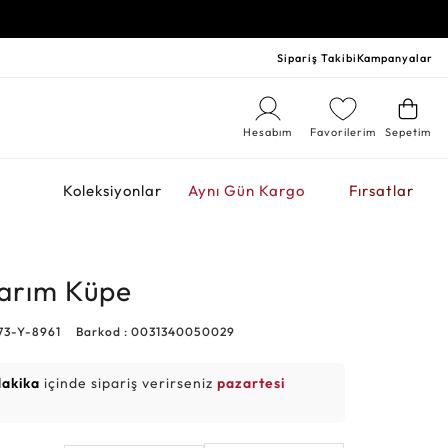
Sipariş Takibi
Kampanyalar
Hesabım
Favorilerim
Sepetim
r
Koleksiyonlar
Aynı Gün Kargo
Fırsatlar
sarım Küpe
73-Y-8961
Barkod : 0031340050029
dakika
içinde sipariş verirseniz
pazartesi