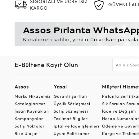
SİGORTALI VE ÜCRETSİZ
GÜVENLİ AL
KARGO
E-Bültene Kayıt Olun
Assos
Yasal
Müşteri Hizmet
Marka Hikayemiz
Garanti Şartları
Pırlanta Sertifika
Kataloglarımız
Üyelik Sözleşmesi
Sık Sorulan Sorul
İnsan Kaynakları
Satış Sözleşmesi
İade ve Değişim
Kampanyalar
Teslimat Bilgileri
Hesap Numaralar
Satış Noktaları
İptal ve İade İşlemleri
Ödeme ve Güvenl
Bize Ulaşın
Uyum Politikamız
Kargo ve Teslima