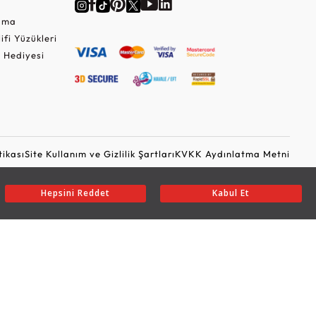
Cuma
lifi Yüzükleri
 Hediyesi
tikası
Site Kullanım ve Gizlilik Şartları
KVKK Aydınlatma Metni
Ticari Elektronik İleti Onayı
Güvenli Alışveriş
Hepsini Reddet
Kabul Et