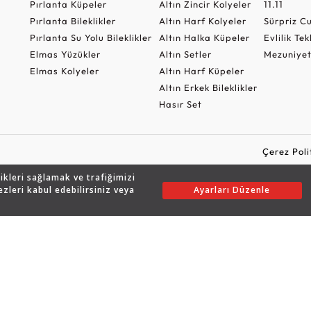
Pırlanta Küpeler
Altın Zincir Kolyeler
11.11
Pırlanta Bileklikler
Altın Harf Kolyeler
Sürpriz 
Pırlanta Su Yolu Bileklikler
Altın Halka Küpeler
Evlilik Tek
Elmas Yüzükler
Altın Setler
Mezuniyet
Elmas Kolyeler
Altın Harf Küpeler
Altın Erkek Bileklikler
Hasır Set
Çerez Poli
likleri sağlamak ve trafiğimizi
ezleri kabul edebilirsiniz veya
Ayarları Düzenle
Copyright © 2026 Assos Pırlanta - Bu sitenin tüm hakları saklıdır.