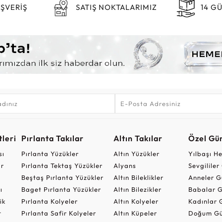
IŞVERİŞ
SATIŞ NOKTALARIMIZ
14 G
leri
Pırlanta Takılar
Altın Takılar
Özel Gü
sı
Pırlanta Yüzükler
Altın Yüzükler
Yılbaşı H
ar
Pırlanta Tektaş Yüzükler
Alyans
Sevgilile
Beştaş Pırlanta Yüzükler
Altın Bileklikler
Anneler G
ı
Baget Pırlanta Yüzükler
Altın Bilezikler
Babalar G
ik
Pırlanta Kolyeler
Altın Kolyeler
Kadınlar 
t
Pırlanta Safir Kolyeler
Altın Küpeler
Doğum Gü