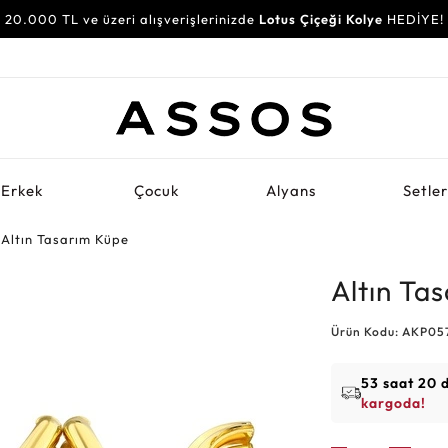
20.000 TL ve üzeri alışverişlerinizde
Lotus Çiçeği Kolye
HEDİYE!
Erkek
Çocuk
Alyans
Setle
Altın Tasarım Küpe
Altın Ta
Ürün Kodu: AKP05
53 saat 20 
kargoda!