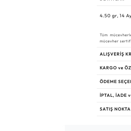
4.50
gr,
14
Ay
Tüm mücevherle
mücevher sertifi
ALIŞVERİŞ K
KARGO ve ÖZ
ÖDEME SEÇE
İPTAL, İADE 
SATIŞ NOKTA