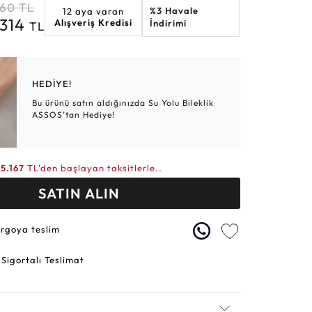
860
TL
%3 Havale
12 aya varan
Altın Hasır Setler
Elmas Bilezikler
Altın Tesbihler
Violet
Burç
.314
Alışveriş Kredisi
İndirimi
TL
HEDİYE!
Bu ürünü satın aldığınızda Su Yolu Bileklik
ASSOS’tan Hediye!
15.167
TL'den başlayan taksitlerle..
SATIN ALIN
argoya teslim
 Sigortalı Teslimat