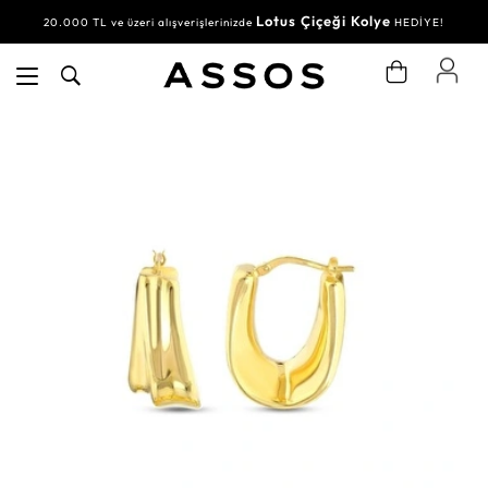
Lotus Çiçeği Kolye
20.000 TL ve üzeri alışverişlerinizde
HEDİYE!