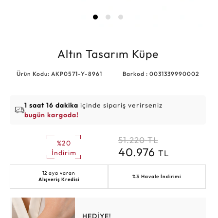
Altın Tasarım Küpe
Ürün Kodu: AKP0571-Y-8961
Barkod : 0031339990002
1 saat 16 dakika
içinde sipariş verirseniz
bugün kargoda!
51.220
TL
%20
40.976
TL
İndirim
12 aya varan
%3 Havale İndirimi
Alışveriş Kredisi
HEDİYE!