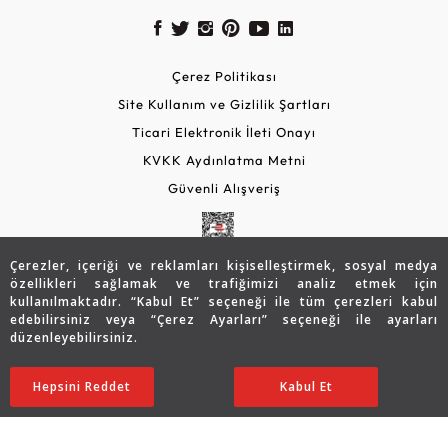
Çerez Politikası
Site Kullanım ve Gizlilik Şartları
Ticari Elektronik İleti Onayı
KVKK Aydınlatma Metni
Güvenli Alışveriş
Çerezler, içeriği ve reklamları kişiselleştirmek, sosyal medya
özellikleri sağlamak ve trafiğimizi analiz etmek için
kullanılmaktadır. “Kabul Et” seçeneği ile tüm çerezleri kabul
edebilirsiniz veya “Çerez Ayarları” seçeneği ile ayarları
düzenleyebilirsiniz.
© 2026 Assos Diamond
51.220
TL
SATIN ALIN
Hepsini Reddet
Ayarları Düzenle
Kabul Et
40.976
TL
Copyright © 2026 Assos Pırlanta - Bu sitenin tüm hakları
saklıdır.