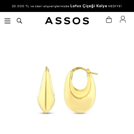
Lotus Çiçeği Kolye
20.000 TL ve üzeri alışverişlerinizde
HEDİYE!