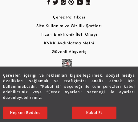
Çerez Politikası
Site Kullanım ve Gizlilik Şartları
Ticari Elektronik İleti Onayı
KVKK Aydınlatma Metni
Güvenli Alışveriş
Çerezler, içeriği ve reklamları kişiselleştirmek, sosyal medya
özellikleri sağlamak ve trafiğimizi analiz etmek için
kullanılmaktadır. “Kabul Et” seçeneği ile tüm çerezleri kabul
edebilirsiniz veya “Çerez Ayarları” seçeneği ile ayarları
düzenleyebilirsiniz.
© 2026 Assos Diamond
41.175
TL
SATIN ALIN
Hepsini Reddet
Ayarları Düzenle
Kabul Et
32.914
TL
Copyright © 2026 Assos Pırlanta - Bu sitenin tüm hakları
saklıdır.