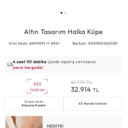
Altın Tasarım Halka Küpe
Ürün Kodu: AKP0591-Y-8961
Barkod : 0031340240030
4 saat 30 dakika
içinde sipariş verirseniz
yarın kargoda!
41.175
TL
%20
32.914
TL
İndirim
12 aya varan
%3 Havale İndirimi
Alışveriş Kredisi
HEDİYE!