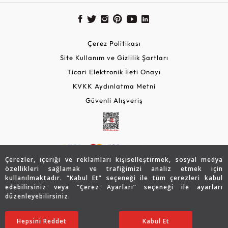
Çerez Politikası
Site Kullanım ve Gizlilik Şartları
Ticari Elektronik İleti Onayı
KVKK Aydınlatma Metni
Güvenli Alışveriş
Çerezler, içeriği ve reklamları kişiselleştirmek, sosyal medya
özellikleri sağlamak ve trafiğimizi analiz etmek için
kullanılmaktadır. “Kabul Et” seçeneği ile tüm çerezleri kabul
edebilirsiniz veya “Çerez Ayarları” seçeneği ile ayarları
© 2026 Assos Diamond
düzenleyebilirsiniz.
25.498
TL
Copyright © 2026 Assos Pırlanta - Bu sitenin tüm hakları
SATIN ALIN
Hepsini Reddet
Ayarları Düzenle
Kabul Et
saklıdır.