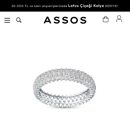
Lotus Çiçeği Kolye
20.000 TL ve üzeri alışverişlerinizde
HEDİYE!