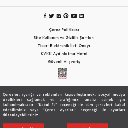
Çerez Politikası
Site Kullanım ve Gizlilik Şartları
Ticari Elektronik İleti Onayı
KVKK Aydınlatma Metni
Güvenli Alışveriş
Çerezler, içeriği ve reklamları kişiselleştirmek, sosyal medya
özellikleri sağlamak ve trafiğimizi analiz etmek için
kullanılmaktadır. “Kabul Et” seçeneği ile tüm çerezleri kabul
edebilirsiniz veya “Çerez Ayarları” seçeneği ile ayarları
© 2026 Assos Diamond
düzenleyebilirsiniz.
21.856
TL
Copyright © 2026 Assos Pırlanta - Bu sitenin tüm hakları