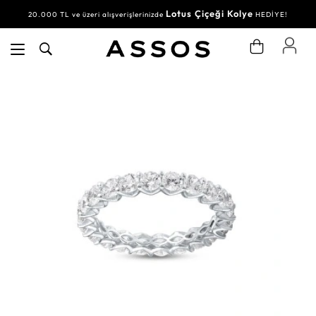
Lotus Çiçeği Kolye
20.000 TL ve üzeri alışverişlerinizde
HEDİYE!