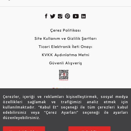
Çerez Politikası
Site Kullanım ve Gizlilik Şartları
Ticari Elektronik İleti Onayı
KVKK Aydınlatma Metni
Güvenli Alışveriş
Çerezler, içeriği ve reklamları kişiselleştirmek, sosyal medya
özellikleri sağlamak ve trafiğimizi analiz etmek için
kullanılmaktadır. “Kabul Et” seçeneği ile tüm çerezleri kabul
edebilirsiniz veya “Çerez Ayarları” seçeneği ile ayarları
© 2026 Assos Diamond
düzenleyebilirsiniz.
25.696
TL
Copyright © 2026 Assos Pırlanta - Bu sitenin tüm hakları