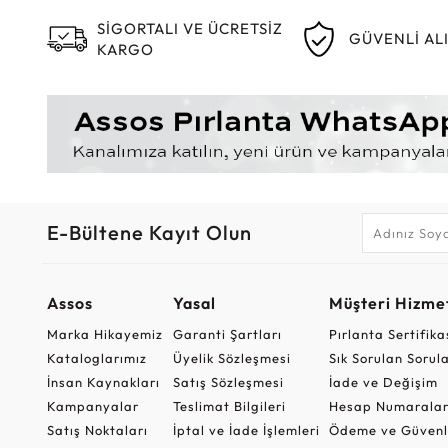
SİGORTALI VE ÜCRETSİZ
GÜVENLİ AL
KARGO
E-Bültene Kayıt Olun
Assos
Yasal
Müşteri Hizmet
Marka Hikayemiz
Garanti Şartları
Pırlanta Sertifika
Kataloglarımız
Üyelik Sözleşmesi
Sık Sorulan Sorul
İnsan Kaynakları
Satış Sözleşmesi
İade ve Değişim
Kampanyalar
Teslimat Bilgileri
Hesap Numaralar
Satış Noktaları
İptal ve İade İşlemleri
Ödeme ve Güvenl