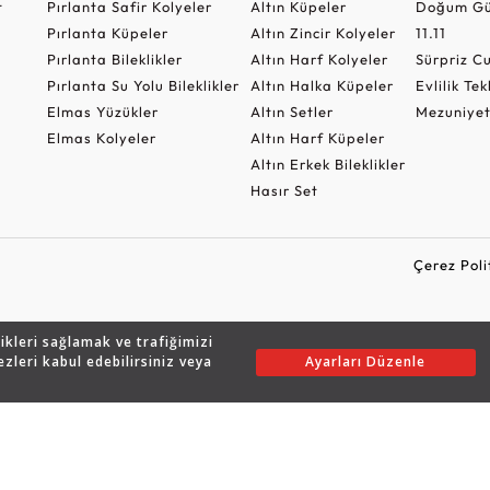
t
Pırlanta Safir Kolyeler
Altın Küpeler
Doğum Gü
Pırlanta Küpeler
Altın Zincir Kolyeler
11.11
Pırlanta Bileklikler
Altın Harf Kolyeler
Sürpriz 
Pırlanta Su Yolu Bileklikler
Altın Halka Küpeler
Evlilik Tek
Elmas Yüzükler
Altın Setler
Mezuniyet
Elmas Kolyeler
Altın Harf Küpeler
Altın Erkek Bileklikler
Hasır Set
Çerez Poli
likleri sağlamak ve trafiğimizi
Copyright © 2026 Assos Pırlanta - Bu sitenin tüm hakları saklıdır.
ezleri kabul edebilirsiniz veya
Ayarları Düzenle