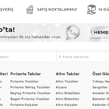
IŞVERİŞ
SATIŞ NOKTALARIMIZ
14 G
leri
Pırlanta Takılar
Altın Takılar
Özel Gü
sı
Pırlanta Yüzükler
Altın Yüzükler
Yılbaşı H
ar
Pırlanta Tektaş Yüzükler
Alyans
Sevgilile
Beştaş Pırlanta Yüzükler
Altın Bileklikler
Anneler G
ı
Baget Pırlanta Yüzükler
Altın Bilezikler
Babalar G
ik
Pırlanta Kolyeler
Altın Kolyeler
Kadınlar 