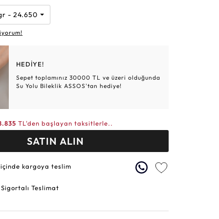
Altın Hasır Setler
Elmas Bilezikler
Altın Tesbihler
Violet
Burç
 gr - 24.650 TL
iyorum!
HEDİYE!
Sepet toplamınız 30000 TL ve üzeri olduğunda
Su Yolu Bileklik ASSOS'tan hediye!
8.835
TL'den başlayan taksitlerle..
SATIN ALIN
 içinde kargoya teslim
 Sigortalı Teslimat