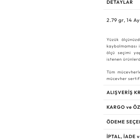
DETAYLAR
2.79
gr,
14
Ay
Yüzük ölçünüzd
kaybolmaması iç
ölçü seçimi ya
istenen ürünle
Tüm mücevherle
mücevher sertifi
ALIŞVERİŞ K
KARGO ve ÖZ
ÖDEME SEÇE
İPTAL, İADE 