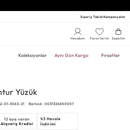
Sipariş Takibi
Kampanyalar
Hesabım
Favorilerim
Sepetim
r
Koleksiyonlar
Aynı Gün Kargo
Fırsatlar
mtur Yüzük
52-01-3063-21
Barkod : 0031324850057
%3 Havale
12 aya varan
Alışveriş Kredisi
İndirimi