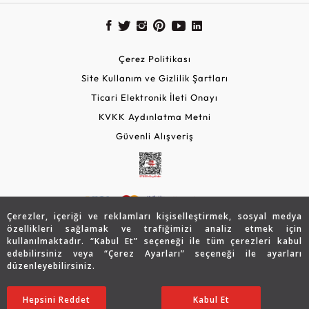
Çerez Politikası
Site Kullanım ve Gizlilik Şartları
Ticari Elektronik İleti Onayı
KVKK Aydınlatma Metni
Güvenli Alışveriş
Çerezler, içeriği ve reklamları kişiselleştirmek, sosyal medya
özellikleri sağlamak ve trafiğimizi analiz etmek için
kullanılmaktadır. “Kabul Et” seçeneği ile tüm çerezleri kabul
edebilirsiniz veya “Çerez Ayarları” seçeneği ile ayarları
© 2026 Assos Diamond
düzenleyebilirsiniz.
29.029
TL
Copyright © 2026 Assos Pırlanta - Bu sitenin tüm hakları
SATIN ALIN
Hepsini Reddet
Ayarları Düzenle
Kabul Et
saklıdır.