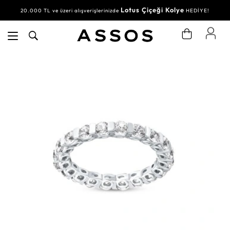
Lotus Çiçeği Kolye
20.000 TL ve üzeri alışverişlerinizde
HEDİYE!