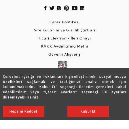
Çerez Politikası
Site Kullanım ve Gizlilik Şartları
Ticari Elektronik İleti Onayı
KVKK Aydınlatma Metni
Güvenli Alışveriş
Çerezler, içeriği ve reklamları kişiselleştirmek, sosyal medya
özellikleri sağlamak ve trafiğimizi analiz etmek için
kullanılmaktadır. “Kabul Et” seçeneği ile tüm çerezleri kabul
edebilirsiniz veya “Çerez Ayarları” seçeneği ile ayarları
düzenleyebilirsiniz.
© 2026 Assos Diamond
40.219
TL
SATIN ALIN
Hepsini Reddet
Ayarları Düzenle
Kabul Et
32.148
TL
Copyright © 2026 Assos Pırlanta - Bu sitenin tüm hakları
saklıdır.