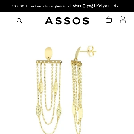
Lotus Çiçeği Kolye
20.000 TL ve üzeri alışverişlerinizde
HEDİYE!