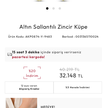
Altın Sallantılı Zincir Küpe
Ürün Kodu: AKP0874-Y-9483
Barkod : 0031365110024
15 saat 3 dakika
içinde sipariş verirseniz
pazartesi kargoda!
40.219
TL
%20
32.148
TL
İndirim
12 aya varan
%3 Havale İndirimi
Alışveriş Kredisi
HEDİYE!