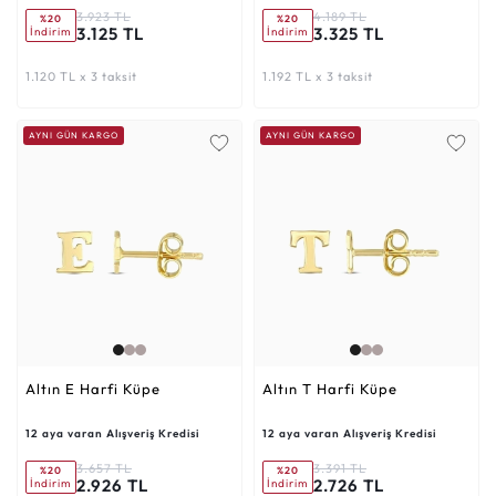
3.923 TL
4.189 TL
%20
%20
3.125 TL
3.325 TL
İndirim
İndirim
1.120 TL x 3 taksit
1.192 TL x 3 taksit
AYNI GÜN KARGO
AYNI GÜN KARGO
Altın E Harfi Küpe
Altın T Harfi Küpe
12 aya varan Alışveriş Kredisi
12 aya varan Alışveriş Kredisi
3.657 TL
3.391 TL
%20
%20
2.926 TL
2.726 TL
İndirim
İndirim