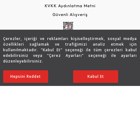
KVKK Aydınlatma Metni
Güvenli Alışveriş
Çerezler, içeriği ve reklamları kişiselleştirmek, sosyal medya
özellikleri sağlamak ve trafiğimizi analiz etmek için
kullanılmaktadır. “Kabul Et” seçeneği ile tüm çerezleri kabul
edebilirsiniz veya “Çerez Ayarları” seçeneği ile ayarları
düzenleyebilirsiniz.
© 2026 Assos Diamond
Hepsini Reddet
Ayarları Düzenle
Kabul Et
Copyright © 2026 Assos Pırlanta - Bu sitenin tüm hakları
saklıdır.