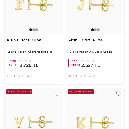
Altın F Harfi Küpe
Altın J Harfi Küpe
12 aya varan Alışveriş Kredisi
12 aya varan Alışveriş Kredisi
3.391 TL
3.192 TL
%20
%20
2.726 TL
2.527 TL
İndirim
İndirim
977 TL x 3 taksit
906 TL x 3 taksit
AYNI GÜN KARGO
AYNI GÜN KARGO