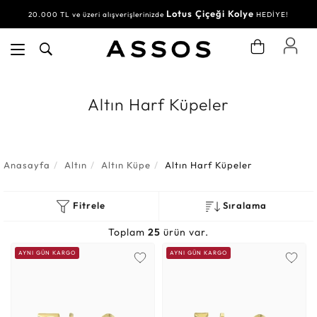
Lotus Çiçeği Kolye
20.000 TL ve üzeri alışverişlerinizde
HEDİYE!
Altın Harf Küpeler
Anasayfa
Altın
Altın Küpe
Altın Harf Küpeler
Fitrele
Sıralama
Toplam
25
ürün var.
AYNI GÜN KARGO
AYNI GÜN KARGO