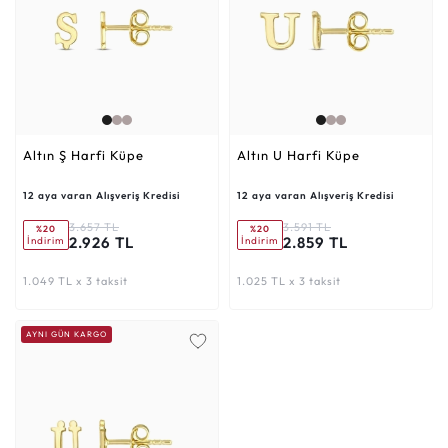
Altın Ş Harfi Küpe
Altın U Harfi Küpe
12 aya varan Alışveriş Kredisi
12 aya varan Alışveriş Kredisi
3.657 TL
3.591 TL
%20
%20
2.926 TL
2.859 TL
İndirim
İndirim
1.049 TL x 3 taksit
1.025 TL x 3 taksit
AYNI GÜN KARGO