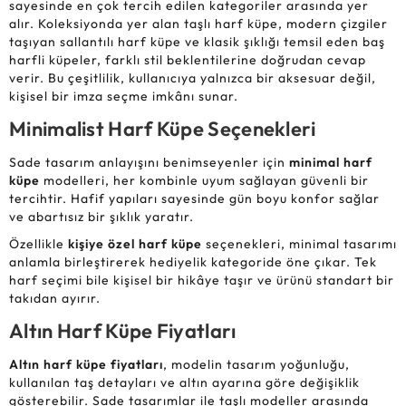
sayesinde en çok tercih edilen kategoriler arasında yer
alır. Koleksiyonda yer alan taşlı harf küpe, modern çizgiler
taşıyan sallantılı harf küpe ve klasik şıklığı temsil eden baş
harfli küpeler, farklı stil beklentilerine doğrudan cevap
verir. Bu çeşitlilik, kullanıcıya yalnızca bir aksesuar değil,
kişisel bir imza seçme imkânı sunar.
Minimalist Harf Küpe Seçenekleri
Sade tasarım anlayışını benimseyenler için
minimal harf
küpe
modelleri, her kombinle uyum sağlayan güvenli bir
tercihtir. Hafif yapıları sayesinde gün boyu konfor sağlar
ve abartısız bir şıklık yaratır.
Özellikle
kişiye özel harf küpe
seçenekleri, minimal tasarımı
anlamla birleştirerek hediyelik kategoride öne çıkar. Tek
harf seçimi bile kişisel bir hikâye taşır ve ürünü standart bir
takıdan ayırır.
Altın Harf Küpe Fiyatları
Altın harf küpe fiyatları
, modelin tasarım yoğunluğu,
kullanılan taş detayları ve altın ayarına göre değişiklik
gösterebilir. Sade tasarımlar ile taşlı modeller arasında