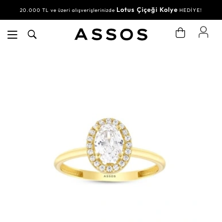
Lotus Çiçeği Kolye
20.000 TL ve üzeri alışverişlerinizde
HEDİYE!