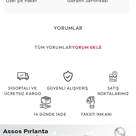
Özel Şık Paket
Garanti Sertifikası
YORUMLAR
TÜM YORUMLAR
YORUM EKLE
SİGORTALI VE
GÜVENLİ ALIŞVERİŞ
SATIŞ
ÜCRETSİZ KARGO
NOKTALARIMIZ
14 GÜNDE İADE
TAKSİT İMKANI