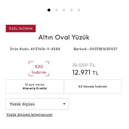
ÖZEL İNDİRİM
Altın Oval Yüzük
Ürün Kodu: AYZ1416-Y-4588
Barkod : 0031381630027
18.559
TL
%30
12.971
TL
İndirim
12 aya varan
%3 Havale İndirimi
Alışveriş Kredisi
Yüzük ölçüsü
Yüzük ölçümü bilmiyorum!