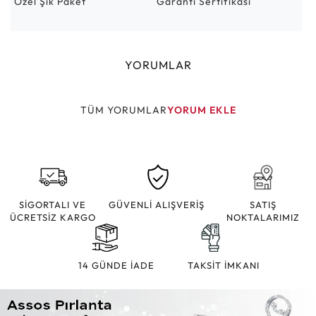
Özel Şık Paket
Garanti Sertifikası
YORUMLAR
TÜM YORUMLAR
YORUM EKLE
SİGORTALI VE
GÜVENLİ ALIŞVERİŞ
SATIŞ
ÜCRETSİZ KARGO
NOKTALARIMIZ
14 GÜNDE İADE
TAKSİT İMKANI