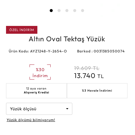
ÖZEL İNDİRİM
Altın Oval Tektaş Yüzük
Ürün Kodu: AYZ1248-Y-2654-O
Barkod : 0031385050074
19.609
TL
%30
13.740
TL
İndirim
12 aya varan
%3 Havale İndirimi
Alışveriş Kredisi
Yüzük ölçüsü
Yüzük ölçümü bilmiyorum!