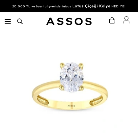
Lotus Çiçeği Kolye
20.000 TL ve üzeri alışverişlerinizde
HEDİYE!