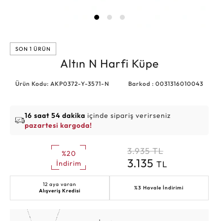
SON 1 ÜRÜN
Altın N Harfi Küpe
Ürün Kodu: AKP0372-Y-3571-N
Barkod : 0031316010043
16 saat 54 dakika
içinde sipariş verirseniz
pazartesi kargoda!
3.935
TL
%20
3.135
TL
İndirim
12 aya varan
%3 Havale İndirimi
Alışveriş Kredisi