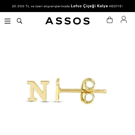
Lotus Çiçeği Kolye
20.000 TL ve üzeri alışverişlerinizde
HEDİYE!