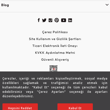
Blog
Çerez Politikası
Site Kullanım ve Gizlilik Şartları
Ticari Elektronik İleti Onayı
KVKK Aydınlatma Metni
Güvenli Alışveriş
Çerezler, içeriği ve reklamları kişiselleştirmek, sosyal medya
özellikleri sağlamak ve trafiğimizi analiz etmek için
kullanılmaktadır. “Kabul Et” seçeneği ile tüm çerezleri kabul
edebilirsiniz veya “Çerez Ayarları” seçeneği ile ayarları
düzenleyebilirsiniz.
© 2026 Assos Diamond
3.935
TL
SATIN ALIN
Hepsini Reddet
Ayarları Düzenle
Kabul Et
3.135