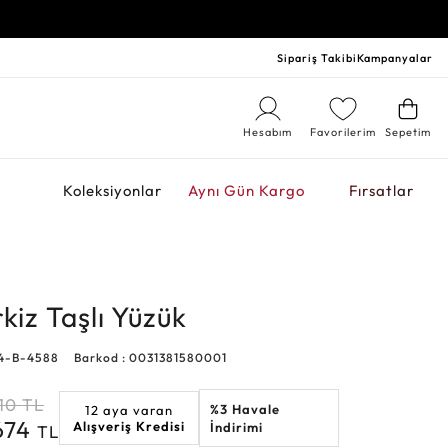
Sipariş Takibi
Kampanyalar
Hesabım
Favorilerim
Sepetim
r
Koleksiyonlar
Aynı Gün Kargo
Fırsatlar
kiz Taşlı Yüzük
14-B-4588
Barkod : 0031381580001
10
TL
%3 Havale
12 aya varan
.674
Alışveriş Kredisi
İndirimi
TL