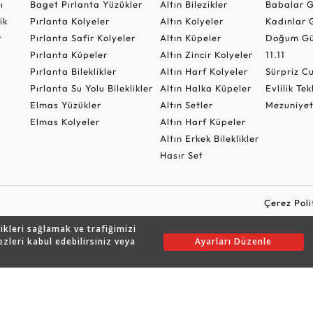
ı
Baget Pırlanta Yüzükler
Altın Bilezikler
Babalar G
ik
Pırlanta Kolyeler
Altın Kolyeler
Kadınlar 
t
Pırlanta Safir Kolyeler
Altın Küpeler
Doğum Gü
Pırlanta Küpeler
Altın Zincir Kolyeler
11.11
Pırlanta Bileklikler
Altın Harf Kolyeler
Sürpriz 
Pırlanta Su Yolu Bileklikler
Altın Halka Küpeler
Evlilik Tek
Elmas Yüzükler
Altın Setler
Mezuniyet
Elmas Kolyeler
Altın Harf Küpeler
Altın Erkek Bileklikler
Hasır Set
Çerez Poli
likleri sağlamak ve trafiğimizi
ezleri kabul edebilirsiniz veya
Ayarları Düzenle
Copyright © 2026 Assos Pırlanta - Bu sitenin tüm hakları saklıdır.