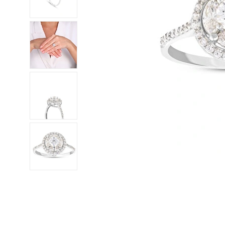
Pırlanta Erkek Takılar
Altın Çocuk Küpeler
İçimdeki Pırlanta
Altın Mini Setler
Elmas Yüzükler
Klasik Alyans
Nişan ve Düğün Setler
Altın Çocuk Bileklikler
Altın Erkek Yüzükler
Elmas Kolyeler
Superlight
Dorre
Harf
Volare