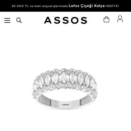
Lotus Çiçeği Kolye
20.000 TL ve üzeri alışverişlerinizde
HEDİYE!