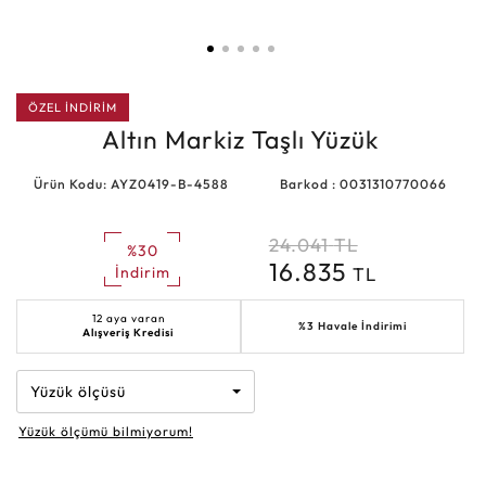
ÖZEL İNDİRİM
Altın Markiz Taşlı Yüzük
Ürün Kodu: AYZ0419-B-4588
Barkod : 0031310770066
24.041
TL
%30
16.835
TL
İndirim
12 aya varan
%3 Havale İndirimi
Alışveriş Kredisi
Yüzük ölçüsü
Yüzük ölçümü bilmiyorum!