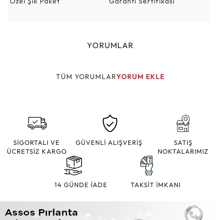
Özel Şık Paket
Garanti Sertifikası
YORUMLAR
TÜM YORUMLAR
YORUM EKLE
SİGORTALI VE
GÜVENLİ ALIŞVERİŞ
SATIŞ
ÜCRETSİZ KARGO
NOKTALARIMIZ
14 GÜNDE İADE
TAKSİT İMKANI