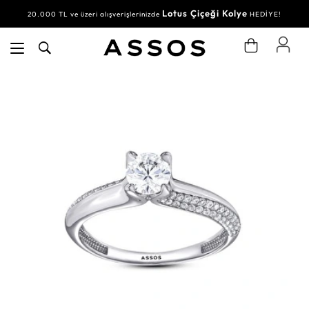
Lotus Çiçeği Kolye
20.000 TL ve üzeri alışverişlerinizde
HEDİYE!