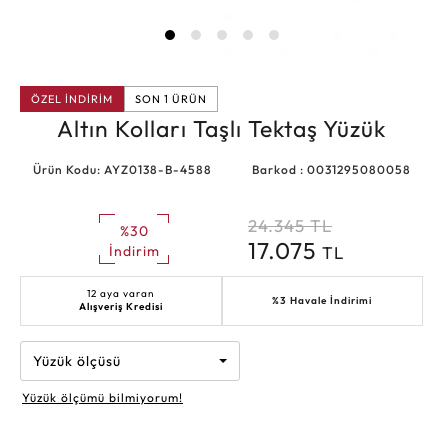
ÖZEL İNDİRİM
SON 1 ÜRÜN
Altın Kolları Taşlı Tektaş Yüzük
Ürün Kodu: AYZ0138-B-4588
Barkod : 0031295080058
24.345
TL
%30
17.075
TL
İndirim
12 aya varan
%3 Havale İndirimi
Alışveriş Kredisi
Yüzük ölçüsü
Yüzük ölçümü bilmiyorum!