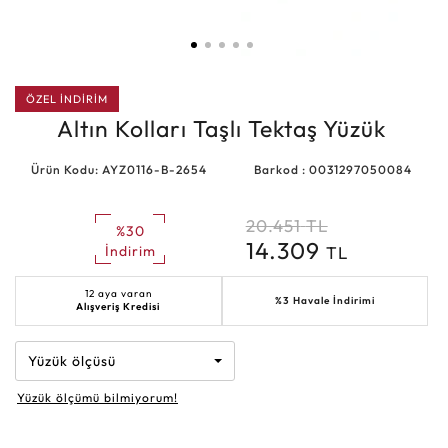
ÖZEL İNDİRİM
Altın Kolları Taşlı Tektaş Yüzük
Ürün Kodu: AYZ0116-B-2654
Barkod : 0031297050084
20.451
TL
%30
14.309
TL
İndirim
12 aya varan
%3 Havale İndirimi
Alışveriş Kredisi
Yüzük ölçüsü
Yüzük ölçümü bilmiyorum!