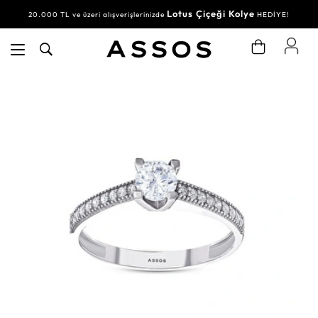
Lotus Çiçeği Kolye
20.000 TL ve üzeri alışverişlerinizde
HEDİYE!