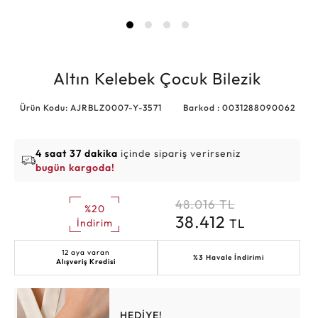
Altın Kelebek Çocuk Bilezik
Ürün Kodu: AJRBLZ0007-Y-3571
Barkod : 0031288090062
4 saat 37 dakika
içinde sipariş verirseniz
bugün kargoda!
48.016
TL
%20
38.412
TL
İndirim
12 aya varan
%3 Havale İndirimi
Alışveriş Kredisi
HEDİYE!