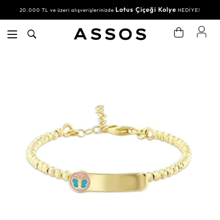
Lotus Çiçeği Kolye
20.000 TL ve üzeri alışverişlerinizde
HEDİYE!