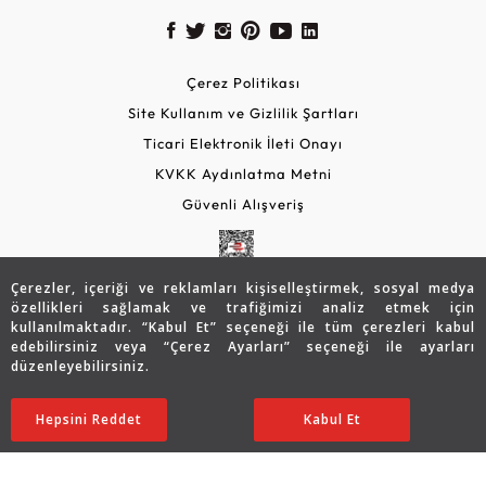
Çerez Politikası
Site Kullanım ve Gizlilik Şartları
Ticari Elektronik İleti Onayı
KVKK Aydınlatma Metni
Güvenli Alışveriş
Çerezler, içeriği ve reklamları kişiselleştirmek, sosyal medya
özellikleri sağlamak ve trafiğimizi analiz etmek için
kullanılmaktadır. “Kabul Et” seçeneği ile tüm çerezleri kabul
edebilirsiniz veya “Çerez Ayarları” seçeneği ile ayarları
düzenleyebilirsiniz.
© 2026 Assos Diamond
48.016
TL
SATIN ALIN
Hepsini Reddet
Ayarları Düzenle
Kabul Et
38.412
TL
Copyright © 2026 Assos Pırlanta - Bu sitenin tüm hakları
saklıdır.