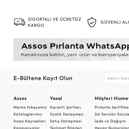
SİGORTALI VE ÜCRETSİZ
GÜVENLİ AL
KARGO
E-Bültene Kayıt Olun
Assos
Yasal
Müşteri Hizmet
Marka Hikayemiz
Garanti Şartları
Pırlanta Sertifika
Kataloglarımız
Üyelik Sözleşmesi
Sık Sorulan Sorul
İnsan Kaynakları
Satış Sözleşmesi
İade ve Değişim
Kampanyalar
Teslimat Bilgileri
Hesap Numaralar