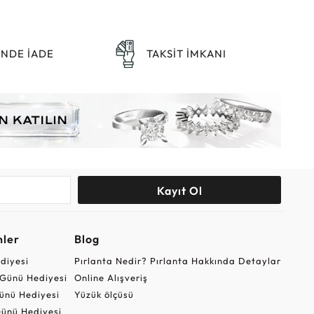
ÜNDE İADE
TAKSİT İMKANI
Kayıt Ol
nler
Blog
ediyesi
Pırlanta Nedir? Pırlanta Hakkında Detaylar
r Günü Hediyesi
Online Alışveriş
ünü Hediyesi
Yüzük ölçüsü
ünü Hediyesi