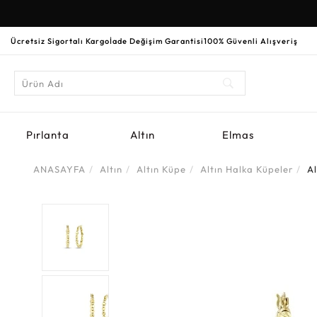
Ücretsiz Sigortalı Kargo
İade Değişim Garantisi
100% Güvenli Alışveriş
Pırlanta
Altın
Elmas
ANASAYFA
Altın
Altın Küpe
Altın Halka Küpeler
A