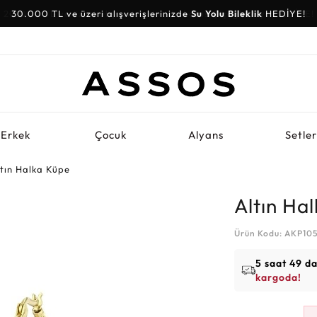
30.000 TL ve üzeri alışverişlerinizde
Su Yolu Bileklik
HEDİYE!
Erkek
Çocuk
Alyans
Setle
ltın Halka Küpe
Altın Ha
Ürün Kodu: AKP10
5 saat 49 d
kargoda!