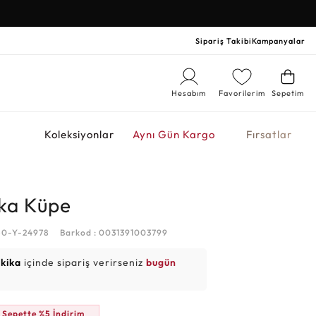
Sipariş Takibi
Kampanyalar
Hesabım
Favorilerim
Sepetim
r
Koleksiyonlar
Aynı Gün Kargo
Fırsatlar
lka Küpe
50-Y-24978
Barkod : 0031391003799
akika
içinde sipariş verirseniz
bugün
Sepette %5 İndirim