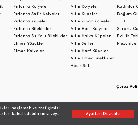
ik
Pırlanta Kolyeler
Altın Kolyeler
Kadınlar 
t
Pırlanta Safir Kolyeler
Altın Küpeler
Doğum Gü
Pırlanta Küpeler
Altın Zincir Kolyeler
11.11
Pırlanta Bileklikler
Altın Harf Kolyeler
Sürpriz 
Pırlanta Su Yolu Bileklikler
Altın Halka Küpeler
Evlilik Tek
Elmas Yüzükler
Altın Setler
Mezuniyet
Elmas Kolyeler
Altın Harf Küpeler
Altın Erkek Bileklikler
Hasır Set
Çerez Poli
likleri sağlamak ve trafiğimizi
Copyright © 2026 Assos Pırlanta - Bu sitenin tüm hakları saklıdır.
ezleri kabul edebilirsiniz veya
Ayarları Düzenle