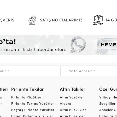
IŞVERİŞ
SATIŞ NOKTALARIMIZ
14 G
leri
Pırlanta Takılar
Altın Takılar
Özel Gü
sı
Pırlanta Yüzükler
Altın Yüzükler
Yılbaşı H
ar
Pırlanta Tektaş Yüzükler
Alyans
Sevgilile
Beştaş Pırlanta Yüzükler
Altın Bileklikler
Anneler G
ı
Baget Pırlanta Yüzükler
Altın Bilezikler
Babalar G