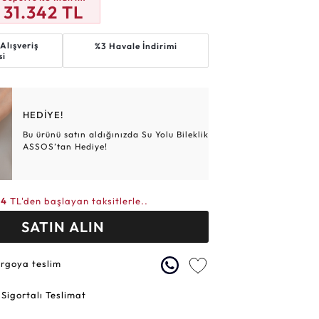
31.342
TL
Altın Hasır Setler
Elmas Bilezikler
Altın Tesbihler
Violet
Burç
Alışveriş
%3 Havale İndirimi
si
HEDİYE!
Bu ürünü satın aldığınızda Su Yolu Bileklik
ASSOS’tan Hediye!
34
TL'den başlayan taksitlerle..
SATIN ALIN
argoya teslim
 Sigortalı Teslimat