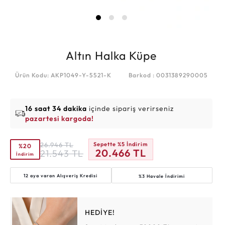
Altın Halka Küpe
Ürün Kodu: AKP1049-Y-5521-K
Barkod : 0031389290005
16 saat 34 dakika
içinde sipariş verirseniz
pazartesi kargoda!
26.946
TL
Sepette %5 İndirim
%20
20.466
TL
21.543
TL
İndirim
12 aya varan
Alışveriş Kredisi
%3 Havale İndirimi
HEDİYE!