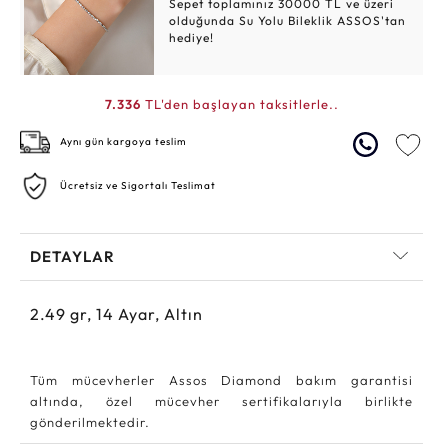
Sepet toplamınız 30000 TL ve üzeri
olduğunda Su Yolu Bileklik ASSOS'tan
hediye!
7.336
TL'den başlayan taksitlerle..
Aynı gün kargoya teslim
Ücretsiz ve Sigortalı Teslimat
DETAYLAR
2.49
gr,
14
Ayar, Altın
Tüm mücevherler Assos Diamond bakım garantisi
altında, özel mücevher sertifikalarıyla birlikte
gönderilmektedir.