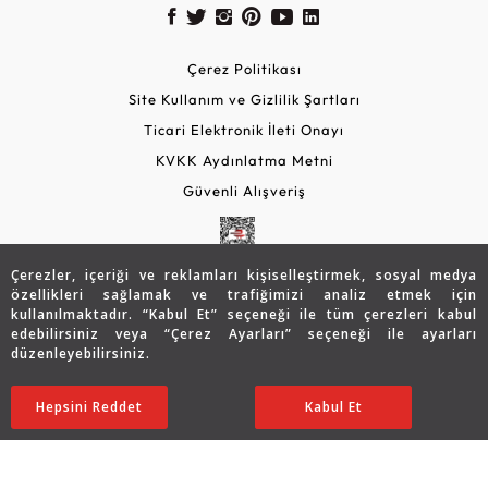
Çerez Politikası
Site Kullanım ve Gizlilik Şartları
Ticari Elektronik İleti Onayı
KVKK Aydınlatma Metni
Güvenli Alışveriş
Çerezler, içeriği ve reklamları kişiselleştirmek, sosyal medya
özellikleri sağlamak ve trafiğimizi analiz etmek için
kullanılmaktadır. “Kabul Et” seçeneği ile tüm çerezleri kabul
edebilirsiniz veya “Çerez Ayarları” seçeneği ile ayarları
düzenleyebilirsiniz.
© 2026 Assos Diamond
26.946
TL
Sepette %5 İndirim
SATIN ALIN
Hepsini Reddet
Ayarları Düzenle
Kabul Et
21.543
TL
20.466 TL
Copyright © 2026 Assos Pırlanta - Bu sitenin tüm hakları
saklıdır.