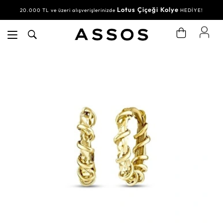
Lotus Çiçeği Kolye
20.000 TL ve üzeri alışverişlerinizde
HEDİYE!