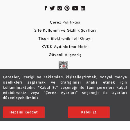
Çerez Politikası
Site Kullanım ve Gizlilik Şartları
Ticari Elektronik İleti Onayı
KVKK Aydınlatma Metni
Güvenli Alışveriş
Çerezler, içeriği ve reklamları kişiselleştirmek, sosyal medya
özellikleri sağlamak ve trafiğimizi analiz etmek için
kullanılmaktadır. “Kabul Et” seçeneği ile tüm çerezleri kabul
edebilirsiniz veya “Çerez Ayarları” seçeneği ile ayarları
düzenleyebilirsiniz.
© 2026 Assos Diamond
27.213
TL
SATIN ALIN
Hepsini Reddet
Ayarları Düzenle
Kabul Et
21.743
TL
Copyright © 2026 Assos Pırlanta - Bu sitenin tüm hakları
saklıdır.