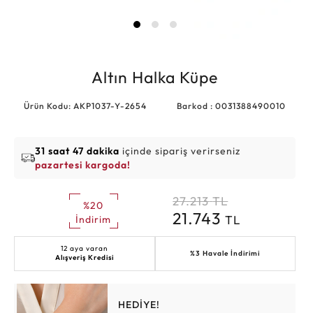
Altın Halka Küpe
Ürün Kodu: AKP1037-Y-2654
Barkod : 0031388490010
31 saat 47 dakika
içinde sipariş verirseniz
pazartesi kargoda!
27.213
TL
%20
21.743
TL
İndirim
12 aya varan
%3 Havale İndirimi
Alışveriş Kredisi
HEDİYE!