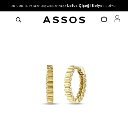
Lotus Çiçeği Kolye
20.000 TL ve üzeri alışverişlerinizde
HEDİYE!