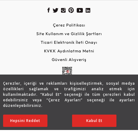
Çerez Politikası
Site Kullanım ve Gizlilik Şartları
Ticari Elektronik İleti Onayı
KVKK Aydınlatma Metni
Güvenli Alışveriş
Çerezler, içeriği ve reklamları kişiselleştirmek, sosyal medya
özellikleri sağlamak ve trafiğimizi analiz etmek için
kullanılmaktadır. “Kabul Et” seçeneği ile tüm çerezleri kabul
edebilirsiniz veya “Çerez Ayarları” seçeneği ile ayarları
düzenleyebilirsiniz.
© 2026 Assos Diamond
27.427
TL
Sepette %5 İndirim
SATIN ALIN
Hepsini Reddet
Ayarları Düzenle
Kabul Et
21.955
TL
20.857 TL
Copyright © 2026 Assos Pırlanta - Bu sitenin tüm hakları
saklıdır.