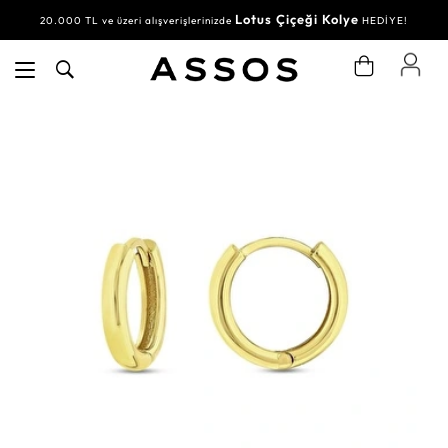
Lotus Çiçeği Kolye
20.000 TL ve üzeri alışverişlerinizde
HEDİYE!