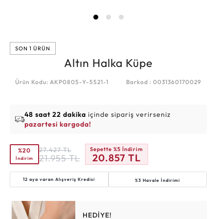
SON 1 ÜRÜN
Altın Halka Küpe
Ürün Kodu: AKP0805-Y-5521-1
Barkod : 0031360170029
48 saat 22 dakika
içinde sipariş verirseniz
pazartesi kargoda!
27.427
TL
Sepette %5 İndirim
%20
20.857
TL
21.955
TL
İndirim
12 aya varan
Alışveriş Kredisi
%3 Havale İndirimi
HEDİYE!