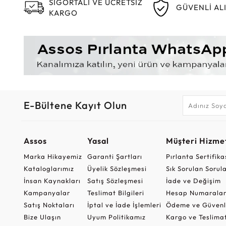
SİGORTALI VE ÜCRETSİZ
GÜVENLİ AL
KARGO
E-Bültene Kayıt Olun
Assos
Yasal
Müşteri Hizmet
Marka Hikayemiz
Garanti Şartları
Pırlanta Sertifika
Kataloglarımız
Üyelik Sözleşmesi
Sık Sorulan Sorul
İnsan Kaynakları
Satış Sözleşmesi
İade ve Değişim
Kampanyalar
Teslimat Bilgileri
Hesap Numaralar
Satış Noktaları
İptal ve İade İşlemleri
Ödeme ve Güvenl
Bize Ulaşın
Uyum Politikamız
Kargo ve Teslima