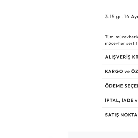
3.15
gr,
14
Ay
Tüm mücevherle
mücevher sertifi
ALIŞVERİŞ K
KARGO ve ÖZ
ÖDEME SEÇE
İPTAL, İADE 
SATIŞ NOKTA