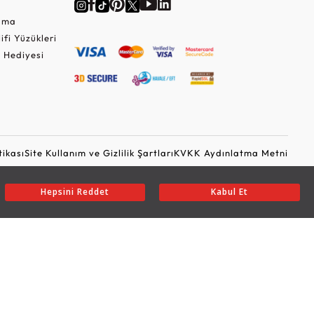
Cuma
lifi Yüzükleri
 Hediyesi
tikası
Site Kullanım ve Gizlilik Şartları
KVKK Aydınlatma Metni
Ticari Elektronik İleti Onayı
Güvenli Alışveriş
Hepsini Reddet
Kabul Et