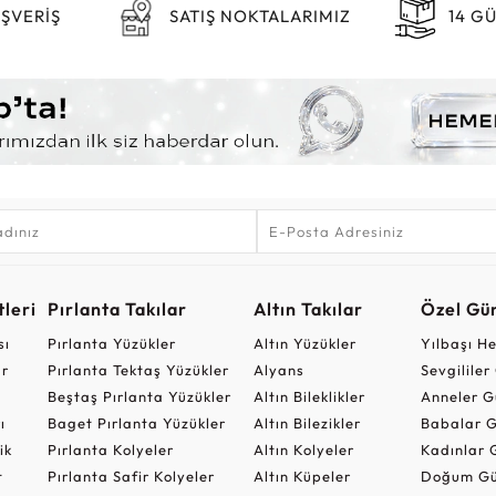
IŞVERİŞ
SATIŞ NOKTALARIMIZ
14 G
leri
Pırlanta Takılar
Altın Takılar
Özel Gü
sı
Pırlanta Yüzükler
Altın Yüzükler
Yılbaşı H
ar
Pırlanta Tektaş Yüzükler
Alyans
Sevgilile
Beştaş Pırlanta Yüzükler
Altın Bileklikler
Anneler G
ı
Baget Pırlanta Yüzükler
Altın Bilezikler
Babalar G
ik
Pırlanta Kolyeler
Altın Kolyeler
Kadınlar 
t
Pırlanta Safir Kolyeler
Altın Küpeler
Doğum Gü