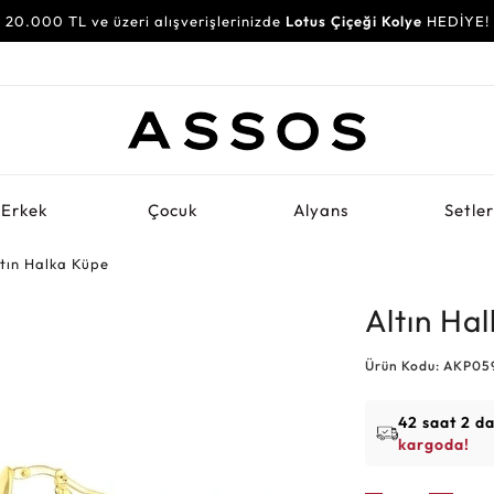
20.000 TL ve üzeri alışverişlerinizde
Lotus Çiçeği Kolye
HEDİYE!
Erkek
Çocuk
Alyans
Setle
ltın Halka Küpe
Altın Ha
Ürün Kodu: AKP05
42 saat 2 d
kargoda!