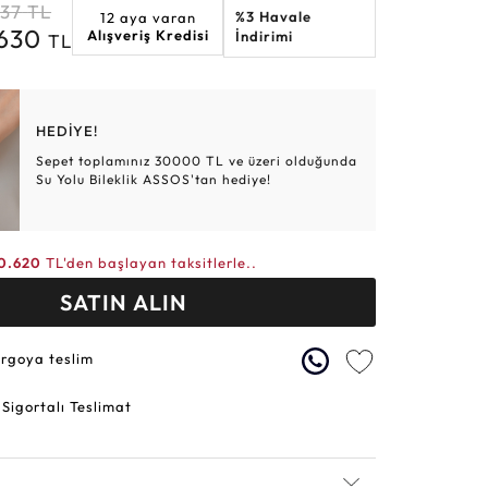
037
TL
%3 Havale
12 aya varan
Altın Hasır Setler
Elmas Bilezikler
Altın Tesbihler
Violet
Burç
.630
Alışveriş Kredisi
İndirimi
TL
HEDİYE!
Sepet toplamınız 30000 TL ve üzeri olduğunda
Su Yolu Bileklik ASSOS'tan hediye!
0.620
TL'den başlayan taksitlerle..
SATIN ALIN
argoya teslim
 Sigortalı Teslimat