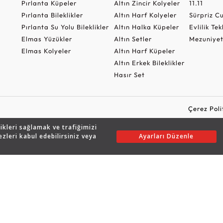
Pırlanta Küpeler
Altın Zincir Kolyeler
11.11
Pırlanta Bileklikler
Altın Harf Kolyeler
Sürpriz 
Pırlanta Su Yolu Bileklikler
Altın Halka Küpeler
Evlilik Tek
Elmas Yüzükler
Altın Setler
Mezuniyet
Elmas Kolyeler
Altın Harf Küpeler
Altın Erkek Bileklikler
Hasır Set
Çerez Poli
likleri sağlamak ve trafiğimizi
ezleri kabul edebilirsiniz veya
Ayarları Düzenle
Copyright © 2026 Assos Pırlanta - Bu sitenin tüm hakları saklıdır.