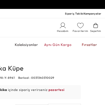
Sipariş Takibi
Kampanyalar
Hesabım
Favorilerim
Sepetim
r
Koleksiyonlar
Aynı Gün Kargo
Fırsatlar
lka Küpe
98-Y-8961
Barkod : 0031340310029
akika
içinde sipariş verirseniz
pazartesi