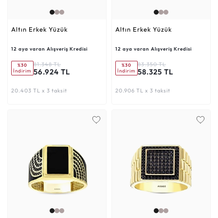
Altın Erkek Yüzük
Altın Erkek Yüzük
12 aya varan Alışveriş Kredisi
12 aya varan Alışveriş Kredisi
81.348 TL
83.350 TL
%30
%30
56.924 TL
58.325 TL
İndirim
İndirim
20.403 TL x 3 taksit
20.906 TL x 3 taksit