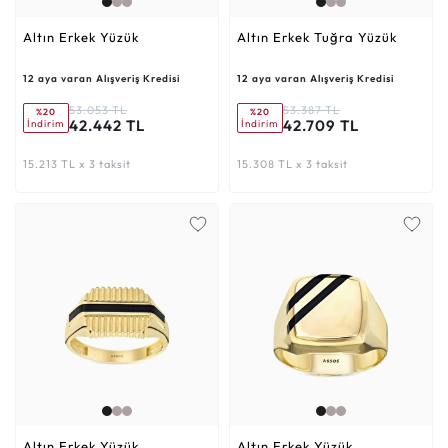
Altın Erkek Yüzük
Altın Erkek Tuğra Yüzük
12 aya varan Alışveriş Kredisi
12 aya varan Alışveriş Kredisi
53.053 TL
53.387 TL
%20
%20
42.442 TL
42.709 TL
İndirim
İndirim
15.213 TL x 3 taksit
15.308 TL x 3 taksit
Altın Erkek Yüzük
Altın Erkek Yüzük