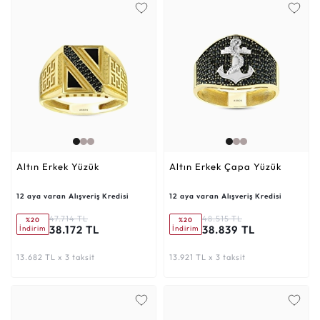
Altın Erkek Yüzük
Altın Erkek Çapa Yüzük
12 aya varan Alışveriş Kredisi
12 aya varan Alışveriş Kredisi
47.714 TL
48.515 TL
%20
%20
38.172 TL
38.839 TL
İndirim
İndirim
13.682 TL x 3 taksit
13.921 TL x 3 taksit