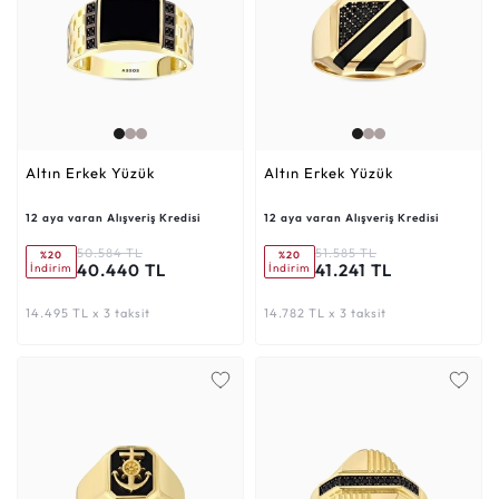
Altın Erkek Yüzük
Altın Erkek Yüzük
12 aya varan Alışveriş Kredisi
12 aya varan Alışveriş Kredisi
50.584 TL
51.585 TL
%20
%20
40.440 TL
41.241 TL
İndirim
İndirim
14.495 TL x 3 taksit
14.782 TL x 3 taksit