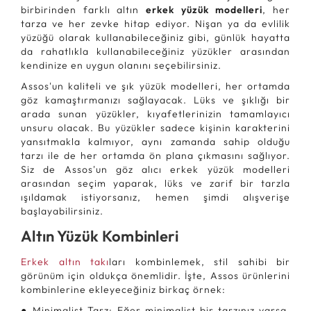
birbirinden farklı altın
erkek yüzük modelleri
, her
tarza ve her zevke hitap ediyor. Nişan ya da evlilik
yüzüğü olarak kullanabileceğiniz gibi, günlük hayatta
da rahatlıkla kullanabileceğiniz yüzükler arasından
kendinize en uygun olanını seçebilirsiniz.
Assos'un kaliteli ve şık yüzük modelleri, her ortamda
göz kamaştırmanızı sağlayacak. Lüks ve şıklığı bir
arada sunan yüzükler, kıyafetlerinizin tamamlayıcı
unsuru olacak. Bu yüzükler sadece kişinin karakterini
yansıtmakla kalmıyor, aynı zamanda sahip olduğu
tarzı ile de her ortamda ön plana çıkmasını sağlıyor.
Siz de Assos'un göz alıcı erkek yüzük modelleri
arasından seçim yaparak, lüks ve zarif bir tarzla
ışıldamak istiyorsanız, hemen şimdi alışverişe
başlayabilirsiniz.
Altın Yüzük Kombinleri
Erkek altın takı
ları kombinlemek, stil sahibi bir
görünüm için oldukça önemlidir. İşte, Assos ürünlerini
kombinlerine ekleyeceğiniz birkaç örnek:
● Minimalist Tarz: Eğer minimalist bir tarzınız varsa,