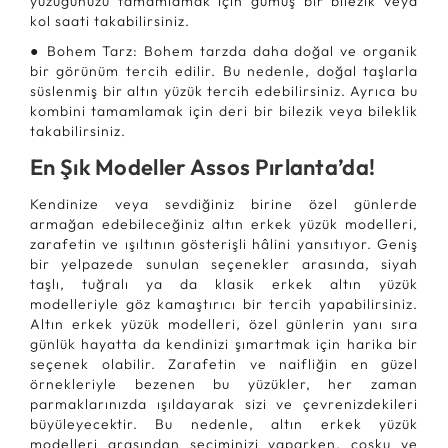
yüzüğünüzü tamamlamak için gümüş bir bilezik veya
kol saati takabilirsiniz.
● Bohem Tarz: Bohem tarzda daha doğal ve organik
bir görünüm tercih edilir. Bu nedenle, doğal taşlarla
süslenmiş bir altın yüzük tercih edebilirsiniz. Ayrıca bu
kombini tamamlamak için deri bir bilezik veya bileklik
takabilirsiniz.
En Şık Modeller Assos Pırlanta’da!
Kendinize veya sevdiğiniz birine özel günlerde
armağan edebileceğiniz altın erkek yüzük modelleri,
zarafetin ve ışıltının gösterişli hâlini yansıtıyor. Geniş
bir yelpazede sunulan seçenekler arasında, siyah
taşlı, tuğralı ya da klasik erkek altın yüzük
modelleriyle göz kamaştırıcı bir tercih yapabilirsiniz.
Altın erkek yüzük modelleri, özel günlerin yanı sıra
günlük hayatta da kendinizi şımartmak için harika bir
seçenek olabilir. Zarafetin ve naifliğin en güzel
örnekleriyle bezenen bu yüzükler, her zaman
parmaklarınızda ışıldayarak sizi ve çevrenizdekileri
büyüleyecektir. Bu nedenle, altın erkek yüzük
modelleri arasından seçiminizi yaparken, coşku ve