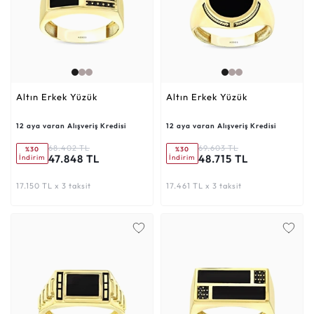
Altın Erkek Yüzük
Altın Erkek Yüzük
12 aya varan Alışveriş Kredisi
12 aya varan Alışveriş Kredisi
68.402 TL
69.603 TL
%30
%30
47.848 TL
48.715 TL
İndirim
İndirim
17.150 TL x 3 taksit
17.461 TL x 3 taksit