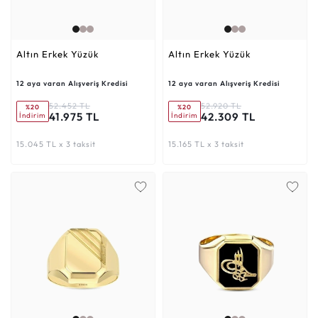
Altın Erkek Yüzük
Altın Erkek Yüzük
12 aya varan Alışveriş Kredisi
12 aya varan Alışveriş Kredisi
52.452 TL
52.920 TL
%20
%20
41.975 TL
42.309 TL
İndirim
İndirim
15.045 TL x 3 taksit
15.165 TL x 3 taksit