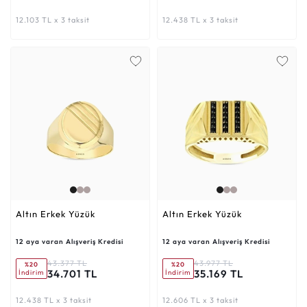
12.103 TL x 3 taksit
12.438 TL x 3 taksit
Altın Erkek Yüzük
Altın Erkek Yüzük
12 aya varan Alışveriş Kredisi
12 aya varan Alışveriş Kredisi
43.377 TL
43.977 TL
%20
%20
34.701 TL
35.169 TL
İndirim
İndirim
12.438 TL x 3 taksit
12.606 TL x 3 taksit