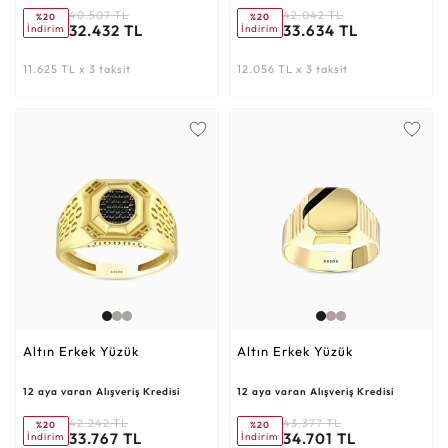
40.507 TL
42.042 TL
%20
%20
32.432 TL
33.634 TL
İndirim
İndirim
11.625 TL x 3 taksit
12.056 TL x 3 taksit
Altın Erkek Yüzük
Altın Erkek Yüzük
12 aya varan Alışveriş Kredisi
12 aya varan Alışveriş Kredisi
42.242 TL
43.377 TL
%20
%20
33.767 TL
34.701 TL
İndirim
İndirim