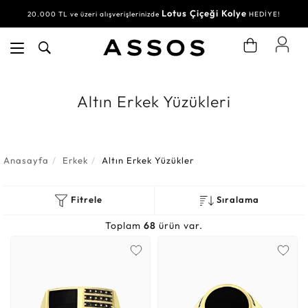
Lotus Çiçeği Kolye
Su Yolu Bileklik
20.000 TL ve üzeri alışverişlerinizde
HEDİYE!
Altın Erkek Yüzükleri
Anasayfa
Erkek
Altın Erkek Yüzükler
Fitrele
Sıralama
Toplam
68
ürün var.