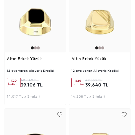
Altın Erkek Yüzük
Altın Erkek Yüzük
12 aya varan Alışveriş Kredisi
12 aya varan Alışveriş Kredisi
48.849 TL
49.583 TL
%20
%20
39.106 TL
39.640 TL
İndirim
İndirim
14.017 TL x 3 taksit
14.208 TL x 3 taksit