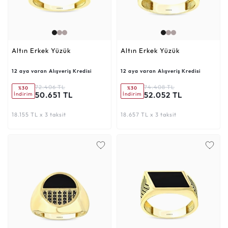
Altın Erkek Yüzük
Altın Erkek Yüzük
12 aya varan Alışveriş Kredisi
12 aya varan Alışveriş Kredisi
72.406 TL
74.408 TL
%30
%30
50.651 TL
52.052 TL
İndirim
İndirim
18.155 TL x 3 taksit
18.657 TL x 3 taksit