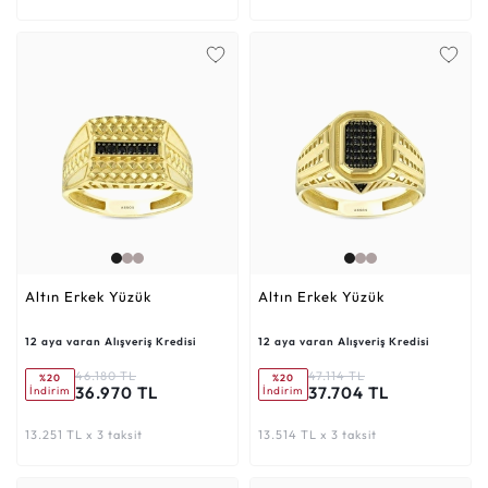
Altın Erkek Yüzük
Altın Erkek Yüzük
12 aya varan Alışveriş Kredisi
12 aya varan Alışveriş Kredisi
46.180 TL
47.114 TL
%20
%20
36.970 TL
37.704 TL
İndirim
İndirim
13.251 TL x 3 taksit
13.514 TL x 3 taksit