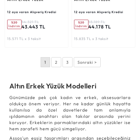
12 aya varan Alışveriş Kredisi
12 aya varan Alışveriş Kredisi
54.321 TL
55.189 TL
%20
%20
43.443 TL
44.178 TL
İndirim
İndirim
15.571 TL x 3 taksit
15.835 TL x 3 taksit
1
2
3
Sonraki >
Altın Erkek Yüzük Modelleri
Günümüzde pek çok kadın ve erkek, aksesuarlara
oldukça önem veriyor. Her ne kadar günlük hayatta
kullanılsa da özel davetlerde tam anlamıyla
ışıldamanın anahtarı olan takılar arasında yerini
koruyor. Erkeklerin parmaklarındaki altın yüzükler ise
hem zarafeti hem gücü simgeliyor.
Assos'un eşsiz tasarımları arasından seçebileceğiniz