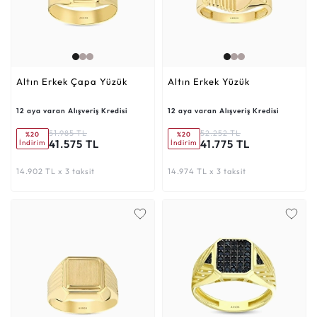
Altın Erkek Çapa Yüzük
Altın Erkek Yüzük
12 aya varan Alışveriş Kredisi
12 aya varan Alışveriş Kredisi
51.985 TL
52.252 TL
%20
%20
41.575 TL
41.775 TL
İndirim
İndirim
14.902 TL x 3 taksit
14.974 TL x 3 taksit