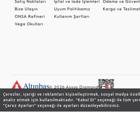
Satış Noktaları
İptal ve İade İşlemleri
Ödeme ve Güvenl
Bize Ulaşın
Uyum Politikamız
Kargo ve Teslima
ONSA Rafineri
Kullanım Şartları
Vega Okulları
© 2026 Assos Diamond
Çerezler, içeriği ve reklamları kişiselleştirmek, sosyal medya özel
analiz etmek için kullanılmaktadır. “Kabul Et” seçeneği ile tüm çer
“Çerez Ayarları” seçeneği ile ayarları düzenleyebilirsiniz.