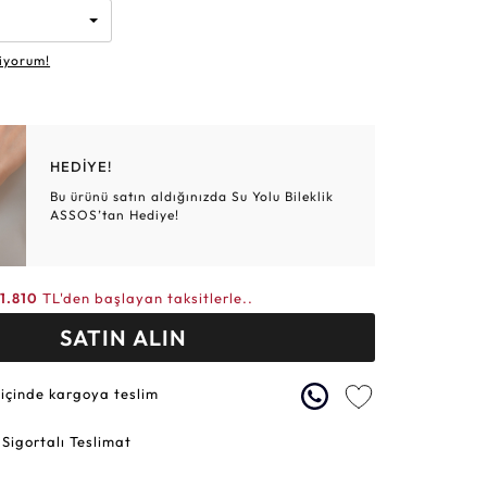
Altın Hasır Setler
Elmas Bilezikler
Altın Tesbihler
Violet
Burç
iyorum!
HEDİYE!
Bu ürünü satın aldığınızda Su Yolu Bileklik
ASSOS’tan Hediye!
11.810
TL'den başlayan taksitlerle..
SATIN ALIN
 içinde kargoya teslim
 Sigortalı Teslimat