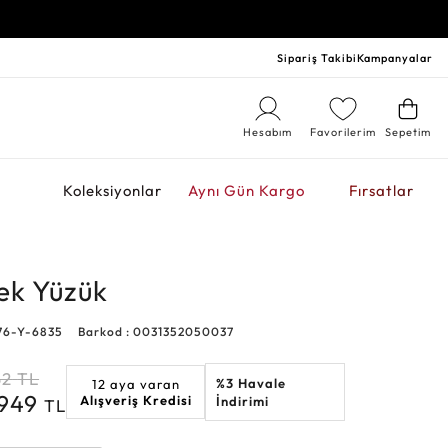
Sipariş Takibi
Kampanyalar
Hesabım
Favorilerim
Sepetim
r
Koleksiyonlar
Aynı Gün Kargo
Fırsatlar
kek Yüzük
76-Y-6835
Barkod : 0031352050037
52
TL
%3 Havale
12 aya varan
.949
Alışveriş Kredisi
İndirimi
TL