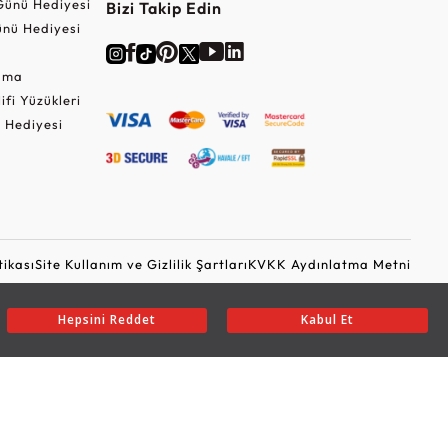
Günü Hediyesi
Bizi Takip Edin
nü Hediyesi
Cuma
lifi Yüzükleri
 Hediyesi
tikası
Site Kullanım ve Gizlilik Şartları
KVKK Aydınlatma Metni
Ticari Elektronik İleti Onayı
Güvenli Alışveriş
Hepsini Reddet
Kabul Et