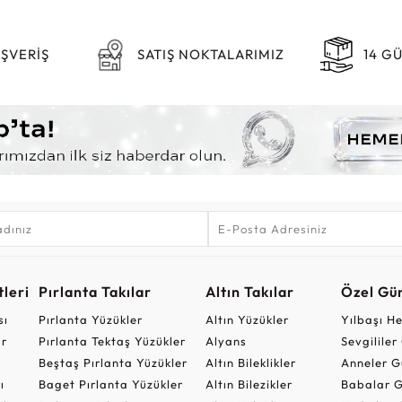
IŞVERİŞ
SATIŞ NOKTALARIMIZ
14 G
leri
Pırlanta Takılar
Altın Takılar
Özel Gü
sı
Pırlanta Yüzükler
Altın Yüzükler
Yılbaşı H
ar
Pırlanta Tektaş Yüzükler
Alyans
Sevgilile
Beştaş Pırlanta Yüzükler
Altın Bileklikler
Anneler G
ı
Baget Pırlanta Yüzükler
Altın Bilezikler
Babalar G