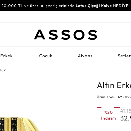
20.000 TL ve üzeri alışverişlerinizde
Lotus Çiçeği Kolye
HEDİYE!
Erkek
Çocuk
Alyans
Setle
zük
Altın Er
Ürün Kodu: AYZ09
41.1
%20
32
İndirim