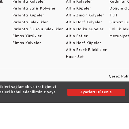
ik
Pırlanta Kolyeler
Altın Kolyeler
Kadınlar 
t
Pırlanta Safir Kolyeler
Altın Küpeler
Doğum Gü
Pırlanta Küpeler
Altın Zincir Kolyeler
11.11
Pırlanta Bileklikler
Altın Harf Kolyeler
Sürpriz 
Pırlanta Su Yolu Bileklikler
Altın Halka Küpeler
Evlilik Tek
Elmas Yüzükler
Altın Setler
Mezuniyet
Elmas Kolyeler
Altın Harf Küpeler
Altın Erkek Bileklikler
Hasır Set
Çerez Poli
likleri sağlamak ve trafiğimizi
ezleri kabul edebilirsiniz veya
Ayarları Düzenle
Copyright © 2026 Assos Pırlanta - Bu sitenin tüm hakları saklıdır.