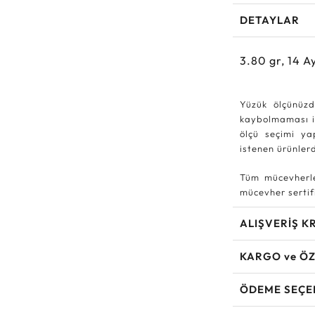
DETAYLAR
3.80
gr,
14
Ay
Yüzük ölçünüzd
kaybolmaması iç
ölçü seçimi ya
istenen ürünle
Tüm mücevherle
mücevher sertifi
ALIŞVERİŞ K
KARGO ve ÖZ
ÖDEME SEÇE