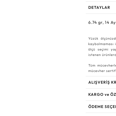
DETAYLAR
6.74
gr,
14
Ay
Yüzük ölçünüzd
kaybolmaması iç
ölçü seçimi ya
istenen ürünle
Tüm mücevherle
mücevher sertifi
ALIŞVERİŞ K
KARGO ve ÖZ
ÖDEME SEÇE