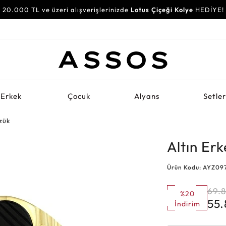
20.000 TL ve üzeri alışverişlerinizde
Lotus Çiçeği Kolye
HEDİYE!
Erkek
Çocuk
Alyans
Setle
zük
Altın Er
Ürün Kodu: AYZ09
69.
%20
55
İndirim