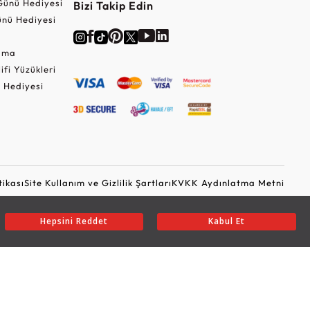
Günü Hediyesi
Bizi Takip Edin
nü Hediyesi
Cuma
lifi Yüzükleri
 Hediyesi
tikası
Site Kullanım ve Gizlilik Şartları
KVKK Aydınlatma Metni
Ticari Elektronik İleti Onayı
Güvenli Alışveriş
Hepsini Reddet
Kabul Et