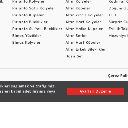
ik
Pırlanta Kolyeler
Altın Kolyeler
Kadınlar 
t
Pırlanta Safir Kolyeler
Altın Küpeler
Doğum Gü
Pırlanta Küpeler
Altın Zincir Kolyeler
11.11
Pırlanta Bileklikler
Altın Harf Kolyeler
Sürpriz 
Pırlanta Su Yolu Bileklikler
Altın Halka Küpeler
Evlilik Tek
Elmas Yüzükler
Altın Setler
Mezuniyet
Elmas Kolyeler
Altın Harf Küpeler
Altın Erkek Bileklikler
Hasır Set
Çerez Poli
likleri sağlamak ve trafiğimizi
ezleri kabul edebilirsiniz veya
Ayarları Düzenle
Copyright © 2026 Assos Pırlanta - Bu sitenin tüm hakları saklıdır.