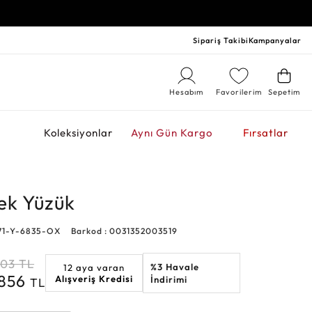
Sipariş Takibi
Kampanyalar
Hesabım
Favorilerim
Sepetim
r
Koleksiyonlar
Aynı Gün Kargo
Fırsatlar
kek Yüzük
71-Y-6835-OX
Barkod : 0031352003519
803
TL
%3 Havale
12 aya varan
.856
Alışveriş Kredisi
İndirimi
TL