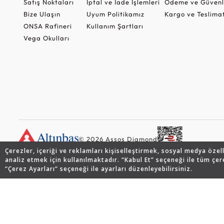
Satış Noktaları
İptal ve İade İşlemleri
Ödeme ve Güvenl
Bize Ulaşın
Uyum Politikamız
Kargo ve Teslima
ONSA Rafineri
Kullanım Şartları
Vega Okulları
© 2026 Assos Diamond
Çerezler, içeriği ve reklamları kişiselleştirmek, sosyal medya özel
analiz etmek için kullanılmaktadır. “Kabul Et” seçeneği ile tüm çer
“Çerez Ayarları” seçeneği ile ayarları düzenleyebilirsiniz.