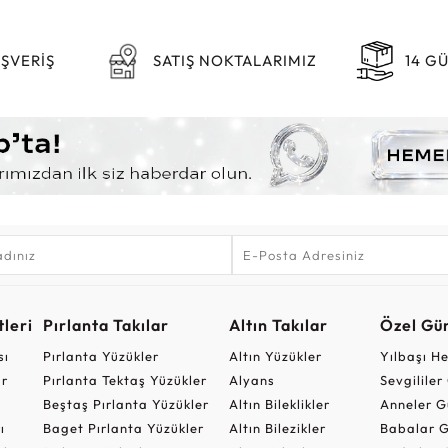
IŞVERİŞ
SATIŞ NOKTALARIMIZ
14 G
leri
Pırlanta Takılar
Altın Takılar
Özel Gü
sı
Pırlanta Yüzükler
Altın Yüzükler
Yılbaşı H
ar
Pırlanta Tektaş Yüzükler
Alyans
Sevgilile
Beştaş Pırlanta Yüzükler
Altın Bileklikler
Anneler G
ı
Baget Pırlanta Yüzükler
Altın Bilezikler
Babalar G