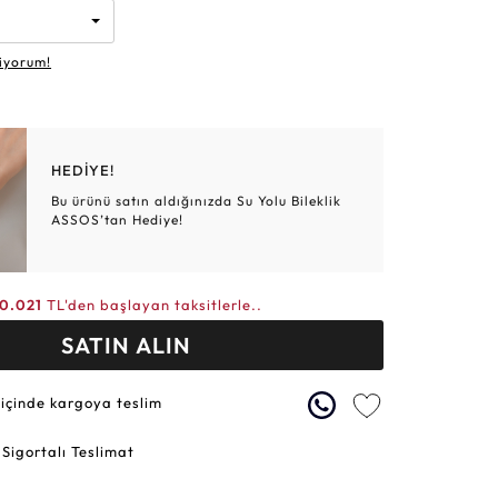
Altın Hasır Setler
Elmas Bilezikler
Altın Tesbihler
Violet
Burç
iyorum!
HEDİYE!
Bu ürünü satın aldığınızda Su Yolu Bileklik
ASSOS’tan Hediye!
0.021
TL'den başlayan taksitlerle..
SATIN ALIN
 içinde kargoya teslim
 Sigortalı Teslimat