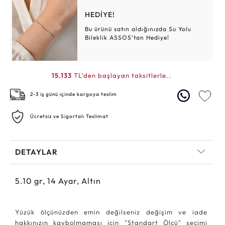
HEDİYE!
Bu ürünü satın aldığınızda Su Yolu
Bileklik ASSOS’tan Hediye!
15.133
TL'den başlayan taksitlerle..
2-3 iş günü içinde kargoya teslim
Ücretsiz ve Sigortalı Teslimat
DETAYLAR
5.10
gr,
14
Ayar, Altın
Yüzük ölçünüzden emin değilseniz değişim ve iade
hakkınızın kaybolmaması için "Standart Ölçü" seçimi