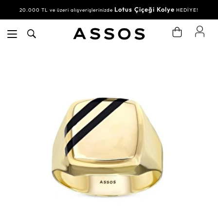
Lotus Çiçeği Kolye
20.000 TL ve üzeri alışverişlerinizde
HEDİYE!