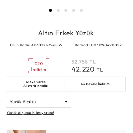
Altın Erkek Yüzük
Ürün Kodu: AYZ0221-Y-6835
Barkod : 0031290490052
52.758
TL
%20
42.220
TL
İndirim
12 aya varan
%3 Havale İndirimi
Alışveriş Kredisi
Yüzük ölçüsü
Yüzük ölçümü bilmiyorum!