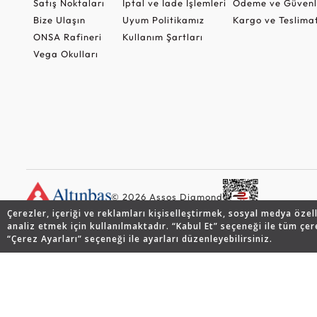
Satış Noktaları
İptal ve İade İşlemleri
Ödeme ve Güvenl
Bize Ulaşın
Uyum Politikamız
Kargo ve Teslima
ONSA Rafineri
Kullanım Şartları
Vega Okulları
© 2026 Assos Diamond
Çerezler, içeriği ve reklamları kişiselleştirmek, sosyal medya özel
analiz etmek için kullanılmaktadır. “Kabul Et” seçeneği ile tüm çer
“Çerez Ayarları” seçeneği ile ayarları düzenleyebilirsiniz.