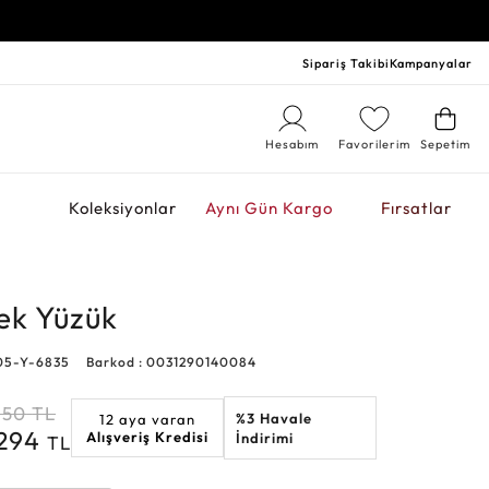
Sipariş Takibi
Kampanyalar
Hesabım
Favorilerim
Sepetim
r
Koleksiyonlar
Aynı Gün Kargo
Fırsatlar
kek Yüzük
05-Y-6835
Barkod : 0031290140084
650
TL
%3 Havale
12 aya varan
.294
Alışveriş Kredisi
İndirimi
TL