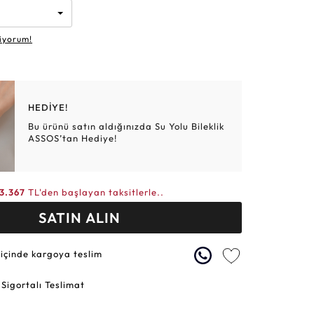
Altın Hasır Setler
Elmas Bilezikler
Altın Tesbihler
Violet
Burç
iyorum!
HEDİYE!
Bu ürünü satın aldığınızda Su Yolu Bileklik
ASSOS’tan Hediye!
13.367
TL'den başlayan taksitlerle..
SATIN ALIN
 içinde kargoya teslim
 Sigortalı Teslimat