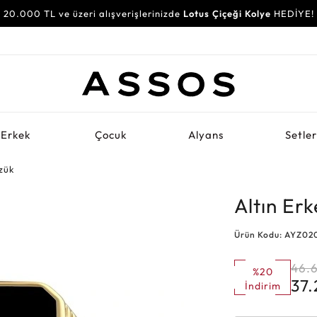
20.000 TL ve üzeri alışverişlerinizde
Lotus Çiçeği Kolye
HEDİYE!
Erkek
Çocuk
Alyans
Setle
zük
Altın Er
Ürün Kodu: AYZ02
46.
%20
37
İndirim