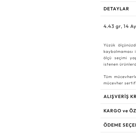
DETAYLAR
4.43
gr,
14
Ay
Yüzük ölçünüzd
kaybolmaması iç
ölçü seçimi ya
istenen ürünle
Tüm mücevherle
mücevher sertifi
ALIŞVERİŞ K
KARGO ve ÖZ
ÖDEME SEÇE