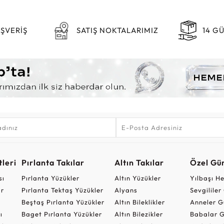
IŞVERİŞ
SATIŞ NOKTALARIMIZ
14 G
leri
Pırlanta Takılar
Altın Takılar
Özel Gü
sı
Pırlanta Yüzükler
Altın Yüzükler
Yılbaşı H
ar
Pırlanta Tektaş Yüzükler
Alyans
Sevgilile
Beştaş Pırlanta Yüzükler
Altın Bileklikler
Anneler G
ı
Baget Pırlanta Yüzükler
Altın Bilezikler
Babalar G