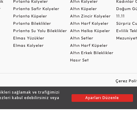
ik
Pırlanta Kolyeler
Altın Kolyeler
Kadınlar 
t
Pırlanta Safir Kolyeler
Altın Küpeler
Doğum Gü
Pırlanta Küpeler
Altın Zincir Kolyeler
11.11
Pırlanta Bileklikler
Altın Harf Kolyeler
Sürpriz 
Pırlanta Su Yolu Bileklikler
Altın Halka Küpeler
Evlilik Tek
Elmas Yüzükler
Altın Setler
Mezuniyet
Elmas Kolyeler
Altın Harf Küpeler
Altın Erkek Bileklikler
Hasır Set
Çerez Poli
likleri sağlamak ve trafiğimizi
ezleri kabul edebilirsiniz veya
Ayarları Düzenle
Copyright © 2026 Assos Pırlanta - Bu sitenin tüm hakları saklıdır.