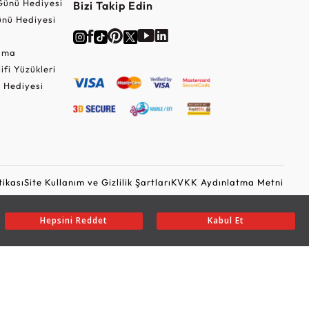
Günü Hediyesi
Bizi Takip Edin
nü Hediyesi
Cuma
lifi Yüzükleri
 Hediyesi
tikası
Site Kullanım ve Gizlilik Şartları
KVKK Aydınlatma Metni
Ticari Elektronik İleti Onayı
Güvenli Alışveriş
Hepsini Reddet
Kabul Et