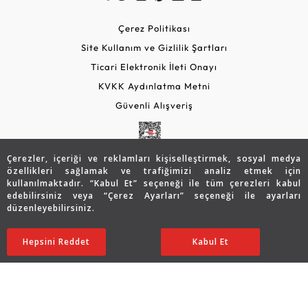
Çerez Politikası
Site Kullanım ve Gizlilik Şartları
Ticari Elektronik İleti Onayı
KVKK Aydınlatma Metni
Güvenli Alışveriş
Çerezler, içeriği ve reklamları kişiselleştirmek, sosyal medya
özellikleri sağlamak ve trafiğimizi analiz etmek için
kullanılmaktadır. “Kabul Et” seçeneği ile tüm çerezleri kabul
edebilirsiniz veya “Çerez Ayarları” seçeneği ile ayarları
düzenleyebilirsiniz.
© 2026 Assos Diamond
27.192
TL
SATIN ALIN
Hepsini Reddet
Ayarları Düzenle
Kabul Et
21.767
TL
Copyright © 2026 Assos Pırlanta - Bu sitenin tüm hakları
saklıdır.