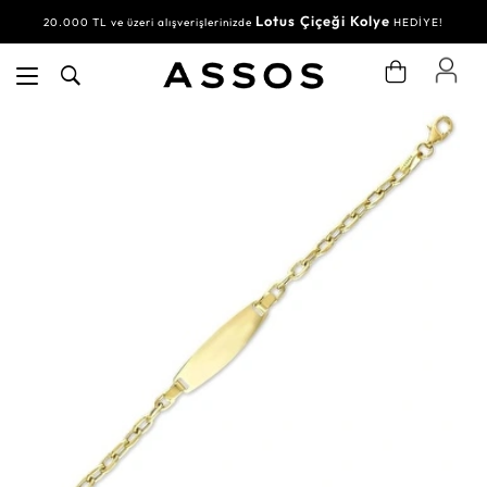
Lotus Çiçeği Kolye
20.000 TL ve üzeri alışverişlerinizde
HEDİYE!