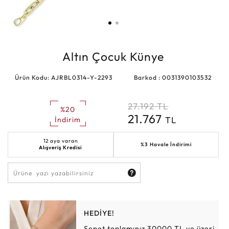
Altın Çocuk Künye
Ürün Kodu: AJRBL0314-Y-2293
Barkod : 0031390103532
27.192
TL
%20
21.767
TL
İndirim
12 aya varan
%3 Havale İndirimi
Alışveriş Kredisi
HEDİYE!
Sepet toplamınız 30000 TL ve üzeri