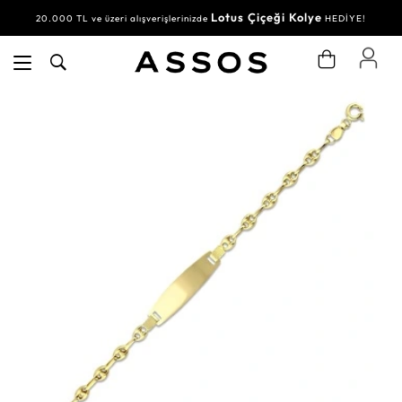
Lotus Çiçeği Kolye
20.000 TL ve üzeri alışverişlerinizde
HEDİYE!