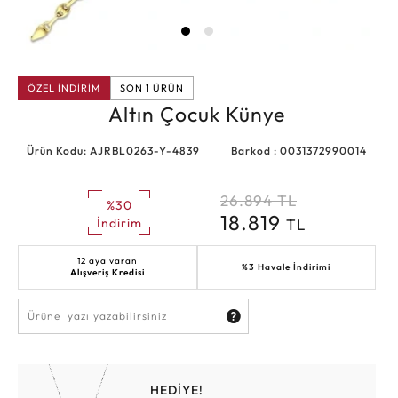
ÖZEL İNDİRİM
SON 1 ÜRÜN
Altın Çocuk Künye
Ürün Kodu: AJRBL0263-Y-4839
Barkod : 0031372990014
26.894
TL
%30
18.819
TL
İndirim
12 aya varan
%3 Havale İndirimi
Alışveriş Kredisi
HEDİYE!