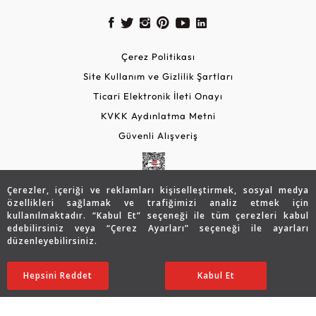
Çerez Politikası
Site Kullanım ve Gizlilik Şartları
Ticari Elektronik İleti Onayı
KVKK Aydınlatma Metni
Güvenli Alışveriş
Çerezler, içeriği ve reklamları kişiselleştirmek, sosyal medya
özellikleri sağlamak ve trafiğimizi analiz etmek için
kullanılmaktadır. “Kabul Et” seçeneği ile tüm çerezleri kabul
edebilirsiniz veya “Çerez Ayarları” seçeneği ile ayarları
düzenleyebilirsiniz.
© 2026 Assos Diamond
26.894
TL
SATIN ALIN
Hepsini Reddet
Ayarları Düzenle
Kabul Et
18.819
TL
Copyright © 2026 Assos Pırlanta - Bu sitenin tüm hakları
saklıdır.