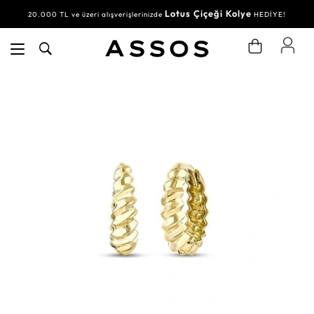
Lotus Çiçeği Kolye
20.000 TL ve üzeri alışverişlerinizde
HEDİYE!