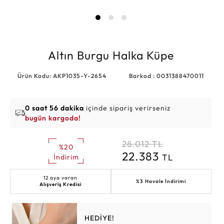
Altın Burgu Halka Küpe
Ürün Kodu: AKP1035-Y-2654
Barkod : 0031388470011
0 saat 56 dakika
içinde sipariş verirseniz
bugün kargoda!
28.012
TL
%20
22.383
TL
İndirim
12 aya varan
%3 Havale İndirimi
Alışveriş Kredisi
HEDİYE!