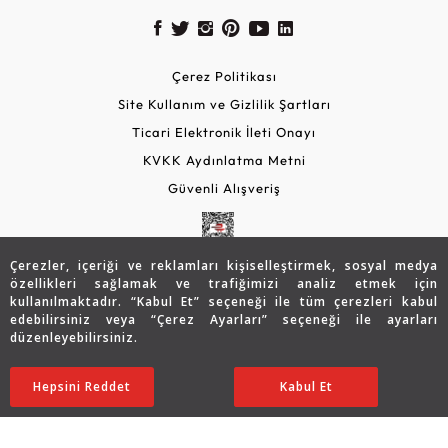
Çerez Politikası
Site Kullanım ve Gizlilik Şartları
Ticari Elektronik İleti Onayı
KVKK Aydınlatma Metni
Güvenli Alışveriş
Çerezler, içeriği ve reklamları kişiselleştirmek, sosyal medya
özellikleri sağlamak ve trafiğimizi analiz etmek için
kullanılmaktadır. “Kabul Et” seçeneği ile tüm çerezleri kabul
edebilirsiniz veya “Çerez Ayarları” seçeneği ile ayarları
düzenleyebilirsiniz.
© 2026 Assos Diamond
28.012
TL
SATIN ALIN
Hepsini Reddet
Ayarları Düzenle
Kabul Et
22.383
TL
Copyright © 2026 Assos Pırlanta - Bu sitenin tüm hakları
saklıdır.