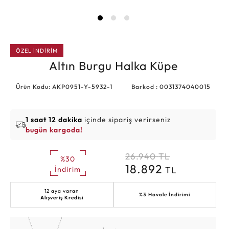
ÖZEL İNDİRİM
Altın Burgu Halka Küpe
Ürün Kodu: AKP0951-Y-5932-1
Barkod : 0031374040015
1 saat 12 dakika
içinde sipariş verirseniz
bugün kargoda!
26.940
TL
%30
18.892
TL
İndirim
12 aya varan
%3 Havale İndirimi
Alışveriş Kredisi