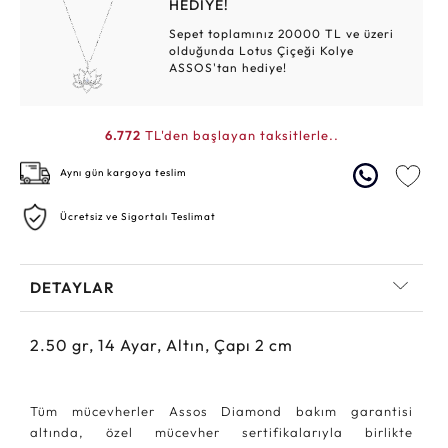
HEDİYE!
Sepet toplamınız 20000 TL ve üzeri
olduğunda Lotus Çiçeği Kolye
ASSOS'tan hediye!
6.772
TL'den başlayan taksitlerle..
Aynı gün kargoya teslim
Ücretsiz ve Sigortalı Teslimat
DETAYLAR
2.50
gr,
14
Ayar, Altın, Çapı 2 cm
Tüm mücevherler Assos Diamond bakım garantisi
altında, özel mücevher sertifikalarıyla birlikte