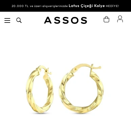
Lotus Çiçeği Kolye
20.000 TL ve üzeri alışverişlerinizde
HEDİYE!