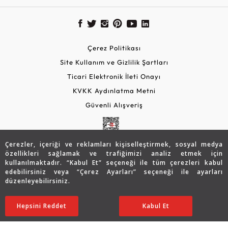
Çerez Politikası
Site Kullanım ve Gizlilik Şartları
Ticari Elektronik İleti Onayı
KVKK Aydınlatma Metni
Güvenli Alışveriş
Çerezler, içeriği ve reklamları kişiselleştirmek, sosyal medya
özellikleri sağlamak ve trafiğimizi analiz etmek için
kullanılmaktadır. “Kabul Et” seçeneği ile tüm çerezleri kabul
edebilirsiniz veya “Çerez Ayarları” seçeneği ile ayarları
düzenleyebilirsiniz.
© 2026 Assos Diamond
26.940
TL
SATIN ALIN
Hepsini Reddet
Ayarları Düzenle
Kabul Et
18.892
TL
Copyright © 2026 Assos Pırlanta - Bu sitenin tüm hakları