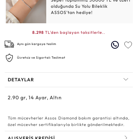
Sepet toplamınız 30000 TL ve üzeri
olduğunda Su Yolu Bileklik
ASSOS'tan hediye!
8.298
TL'den başlayan taksitlerle..
Aynı gün kargoya teslim
Ücretsiz ve Sigortalı Teslimat
DETAYLAR
2.90
gr,
14
Ayar, Altın
Tüm mücevherler Assos Diamond bakım garantisi altında,
özel mücevher sertifikalarıyla birlikte gönderilmektedir.
ALIŞVERİŞ KREDİSİ