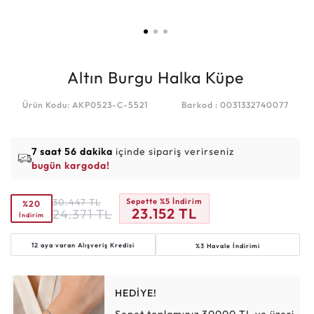
Altın Burgu Halka Küpe
Ürün Kodu: AKP0523-C-5521
Barkod : 0031332740077
7 saat 56 dakika
içinde sipariş verirseniz
bugün kargoda!
30.447
TL
Sepette %5 İndirim
%20
23.152
TL
24.371
TL
İndirim
12 aya varan
Alışveriş Kredisi
%3 Havale İndirimi
HEDİYE!