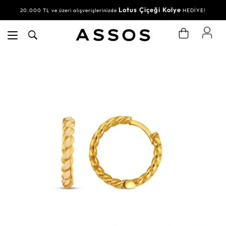
Lotus Çiçeği Kolye
20.000 TL ve üzeri alışverişlerinizde
HEDİYE!