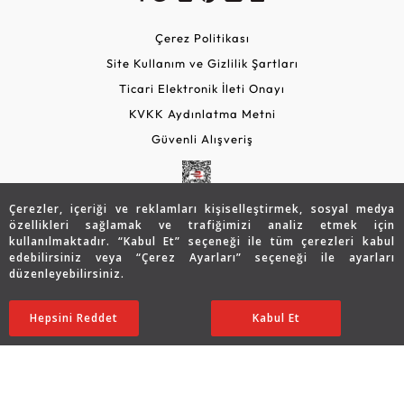
Çerez Politikası
Site Kullanım ve Gizlilik Şartları
Ticari Elektronik İleti Onayı
KVKK Aydınlatma Metni
Güvenli Alışveriş
Çerezler, içeriği ve reklamları kişiselleştirmek, sosyal medya
özellikleri sağlamak ve trafiğimizi analiz etmek için
kullanılmaktadır. “Kabul Et” seçeneği ile tüm çerezleri kabul
edebilirsiniz veya “Çerez Ayarları” seçeneği ile ayarları
düzenleyebilirsiniz.
© 2026 Assos Diamond
30.447
TL
Sepette %5 İndirim
SATIN ALIN
Hepsini Reddet
Ayarları Düzenle
Kabul Et
24.371
TL
23.152 TL
Copyright © 2026 Assos Pırlanta - Bu sitenin tüm hakları
saklıdır.