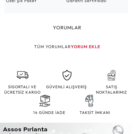
Özel Şık Paket
Garanti Sertifikası
YORUMLAR
TÜM YORUMLAR
YORUM EKLE
SİGORTALI VE
GÜVENLİ ALIŞVERİŞ
SATIŞ
ÜCRETSİZ KARGO
NOKTALARIMIZ
14 GÜNDE İADE
TAKSİT İMKANI