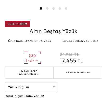
ÖZEL İNDİRİM
Altın Beştaş Yüzük
Ürün Kodu: AYZ0108-Y-2654
Barkod : 0031296510034
24.916
TL
%30
17.455
TL
İndirim
12 aya varan
%3 Havale İndirimi
Alışveriş Kredisi
Yüzük ölçüsü
Yüzük ölçümü bilmiyorum!