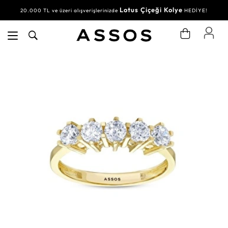
Lotus Çiçeği Kolye
20.000 TL ve üzeri alışverişlerinizde
HEDİYE!