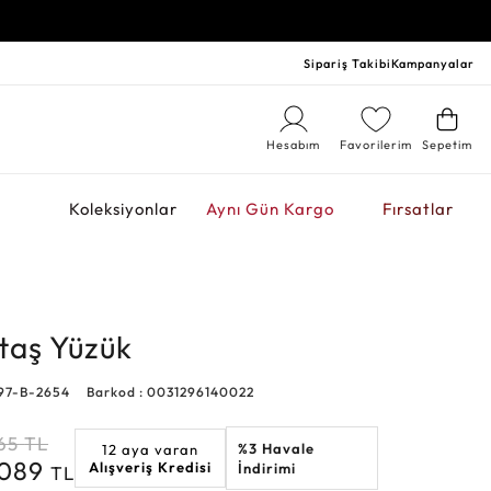
Sipariş Takibi
Kampanyalar
Hesabım
Favorilerim
Sepetim
r
Koleksiyonlar
Aynı Gün Kargo
Fırsatlar
ştaş Yüzük
97-B-2654
Barkod : 0031296140022
65
TL
%3 Havale
12 aya varan
.089
Alışveriş Kredisi
İndirimi
TL