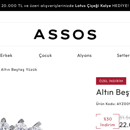
20.000 TL ve üzeri alışverişlerinizde
Lotus Çiçeği Kolye
HEDİYE!
Erkek
Çocuk
Alyans
Setle
Altın Beştaş Yüzük
ÖZEL İNDİRİM
Altın Be
Ürün Kodu: AYZ00
31.5
%30
22
İndirim