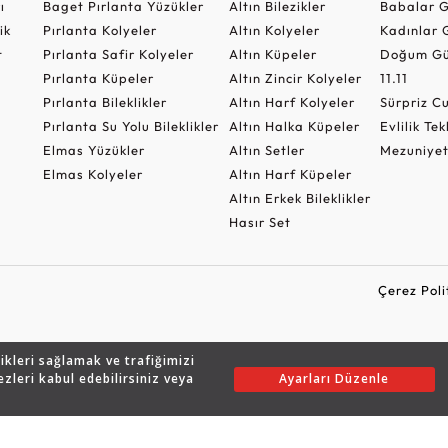
ı
Baget Pırlanta Yüzükler
Altın Bilezikler
Babalar G
ik
Pırlanta Kolyeler
Altın Kolyeler
Kadınlar 
t
Pırlanta Safir Kolyeler
Altın Küpeler
Doğum Gü
Pırlanta Küpeler
Altın Zincir Kolyeler
11.11
Pırlanta Bileklikler
Altın Harf Kolyeler
Sürpriz 
Pırlanta Su Yolu Bileklikler
Altın Halka Küpeler
Evlilik Tek
Elmas Yüzükler
Altın Setler
Mezuniyet
Elmas Kolyeler
Altın Harf Küpeler
Altın Erkek Bileklikler
Hasır Set
Çerez Poli
likleri sağlamak ve trafiğimizi
Copyright © 2026 Assos Pırlanta - Bu sitenin tüm hakları saklıdır.
ezleri kabul edebilirsiniz veya
Ayarları Düzenle