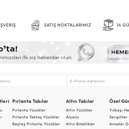
IŞVERİŞ
SATIŞ NOKTALARIMIZ
14 G
leri
Pırlanta Takılar
Altın Takılar
Özel Gü
sı
Pırlanta Yüzükler
Altın Yüzükler
Yılbaşı H
ar
Pırlanta Tektaş Yüzükler
Alyans
Sevgilile
Beştaş Pırlanta Yüzükler
Altın Bileklikler
Anneler G