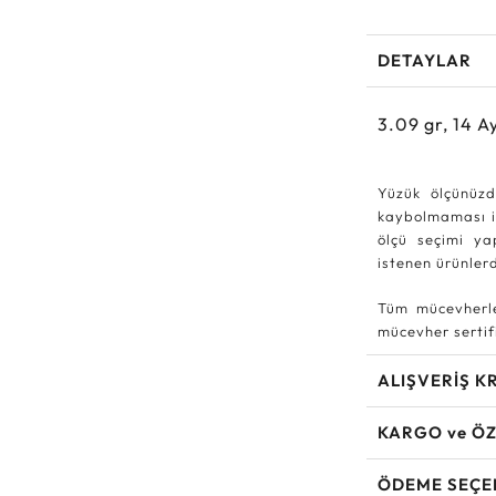
DETAYLAR
3.09
gr,
14
Ay
Yüzük ölçünüzd
kaybolmaması iç
ölçü seçimi ya
istenen ürünle
Tüm mücevherle
mücevher sertifi
ALIŞVERİŞ K
KARGO ve ÖZ
ÖDEME SEÇE