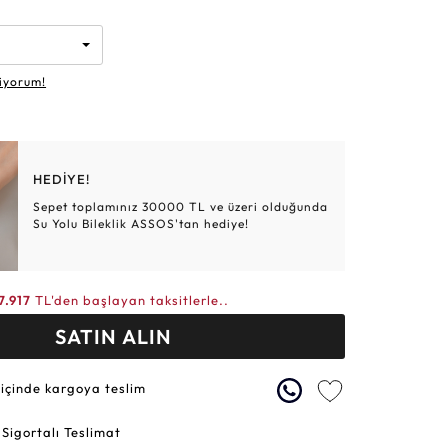
Altın Hasır Setler
Elmas Bilezikler
Altın Tesbihler
Violet
Burç
iyorum!
HEDİYE!
Sepet toplamınız 30000 TL ve üzeri olduğunda
Su Yolu Bileklik ASSOS'tan hediye!
7.917
TL'den başlayan taksitlerle..
SATIN ALIN
 içinde kargoya teslim
 Sigortalı Teslimat