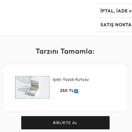
İPTAL, İADE 
SATIŞ NOKTA
Tarzını Tamamla:
Işıklı Yüzük Kutusu
250 TL
BİRLİKTE AL