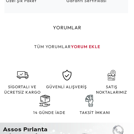
Özel Şık Paket
Garanti Sertifikası
YORUMLAR
TÜM YORUMLAR
YORUM EKLE
SİGORTALI VE
GÜVENLİ ALIŞVERİŞ
SATIŞ
ÜCRETSİZ KARGO
NOKTALARIMIZ
14 GÜNDE İADE
TAKSİT İMKANI