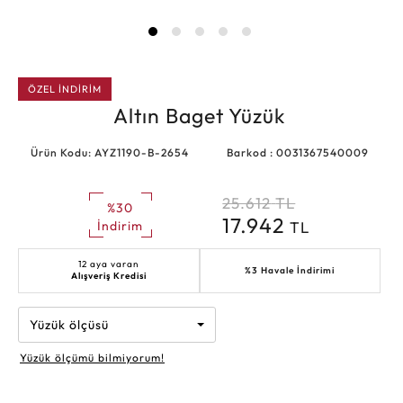
ÖZEL İNDİRİM
Altın Baget Yüzük
Ürün Kodu: AYZ1190-B-2654
Barkod : 0031367540009
25.612
TL
%30
17.942
TL
İndirim
12 aya varan
%3 Havale İndirimi
Alışveriş Kredisi
Yüzük ölçüsü
Yüzük ölçümü bilmiyorum!