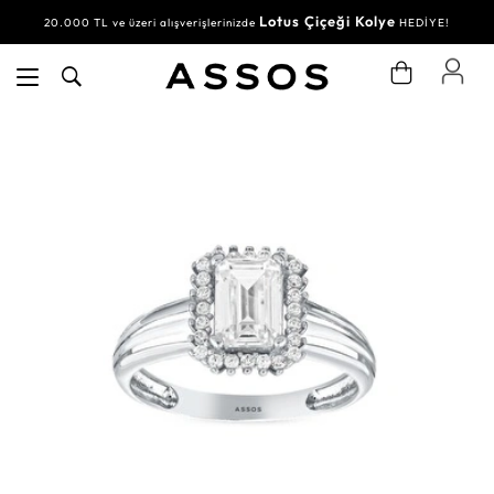
Lotus Çiçeği Kolye
20.000 TL ve üzeri alışverişlerinizde
HEDİYE!