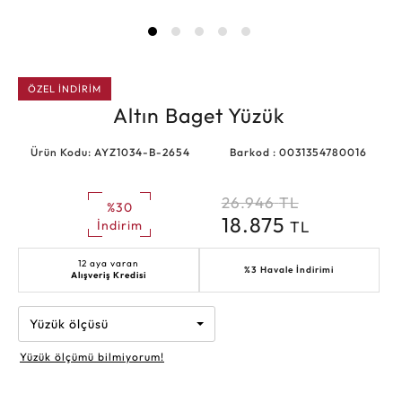
ÖZEL İNDİRİM
Altın Baget Yüzük
Ürün Kodu: AYZ1034-B-2654
Barkod : 0031354780016
26.946
TL
%30
18.875
TL
İndirim
12 aya varan
%3 Havale İndirimi
Alışveriş Kredisi
Yüzük ölçüsü
Yüzük ölçümü bilmiyorum!