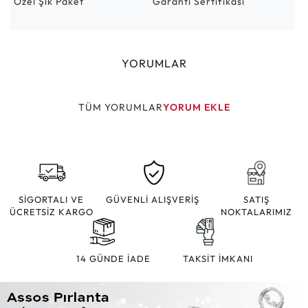
Özel Şık Paket
Garanti Sertifikası
YORUMLAR
TÜM YORUMLAR
YORUM EKLE
SİGORTALI VE
GÜVENLİ ALIŞVERİŞ
SATIŞ
ÜCRETSİZ KARGO
NOKTALARIMIZ
14 GÜNDE İADE
TAKSİT İMKANI