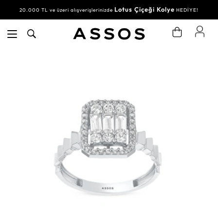
Lotus Çiçeği Kolye
20.000 TL ve üzeri alışverişlerinizde
HEDİYE!