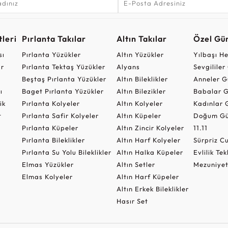
leri
Pırlanta Takılar
Altın Takılar
Özel Gü
sı
Pırlanta Yüzükler
Altın Yüzükler
Yılbaşı H
ar
Pırlanta Tektaş Yüzükler
Alyans
Sevgilile
Beştaş Pırlanta Yüzükler
Altın Bileklikler
Anneler G
ı
Baget Pırlanta Yüzükler
Altın Bilezikler
Babalar G
ik
Pırlanta Kolyeler
Altın Kolyeler
Kadınlar 
t
Pırlanta Safir Kolyeler
Altın Küpeler
Doğum Gü
Pırlanta Küpeler
Altın Zincir Kolyeler
11.11
Pırlanta Bileklikler
Altın Harf Kolyeler
Sürpriz 
Pırlanta Su Yolu Bileklikler
Altın Halka Küpeler
Evlilik Tek
Elmas Yüzükler
Altın Setler
Mezuniyet
Elmas Kolyeler
Altın Harf Küpeler
Altın Erkek Bileklikler
Hasır Set