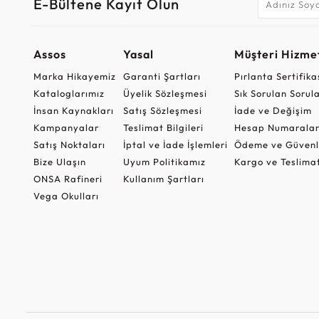
E-Bültene Kayıt Olun
Assos
Yasal
Müşteri Hizmet
Marka Hikayemiz
Garanti Şartları
Pırlanta Sertifika
Kataloglarımız
Üyelik Sözleşmesi
Sık Sorulan Sorul
İnsan Kaynakları
Satış Sözleşmesi
İade ve Değişim
Kampanyalar
Teslimat Bilgileri
Hesap Numaralar
Satış Noktaları
İptal ve İade İşlemleri
Ödeme ve Güvenl
Bize Ulaşın
Uyum Politikamız
Kargo ve Teslima
ONSA Rafineri
Kullanım Şartları
Vega Okulları