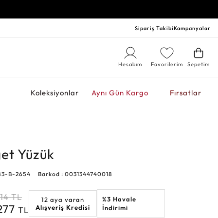
Sipariş Takibi
Kampanyalar
Hesabım
Favorilerim
Sepetim
r
Koleksiyonlar
Aynı Gün Kargo
Fırsatlar
get Yüzük
83-B-2654
Barkod : 0031344740018
14
TL
%3 Havale
12 aya varan
.277
Alışveriş Kredisi
İndirimi
TL