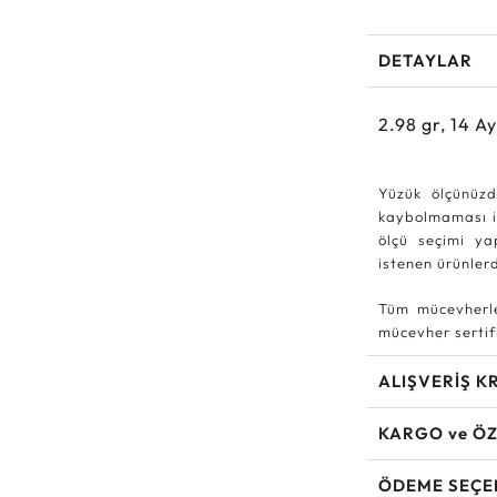
DETAYLAR
2.98
gr,
14
Ay
Yüzük ölçünüzd
kaybolmaması iç
ölçü seçimi ya
istenen ürünle
Tüm mücevherle
mücevher sertifi
ALIŞVERİŞ K
KARGO ve ÖZ
ÖDEME SEÇE