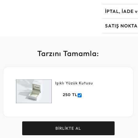
İPTAL, İADE 
SATIŞ NOKTA
Tarzını Tamamla:
Işıklı Yüzük Kutusu
250 TL
BİRLİKTE AL