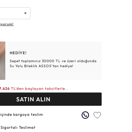
Altın Hasır Setler
Elmas Bilezikler
Altın Tesbihler
Violet
Burç
iyorum!
HEDİYE!
Sepet toplamınız 30000 TL ve üzeri olduğunda
Su Yolu Bileklik ASSOS'tan hediye!
7.626
TL'den başlayan taksitlerle..
SATIN ALIN
 içinde kargoya teslim
 Sigortalı Teslimat