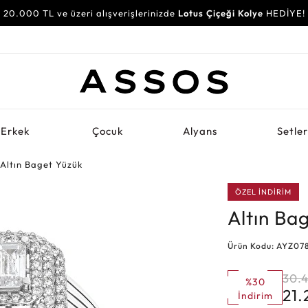
20.000 TL ve üzeri alışverişlerinizde
Lotus Çiçeği Kolye
HEDİYE!
Erkek
Çocuk
Alyans
Setle
Altın Baget Yüzük
ÖZEL İNDİRİM
Altın Ba
Ürün Kodu: AYZ07
30.4
%30
21
İndirim