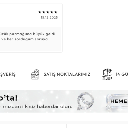
★★★★★
15.12.2025
e yüzük parmağıma büyük geldi
tı ve her sorduğum soruya
IŞVERİŞ
SATIŞ NOKTALARIMIZ
14 G